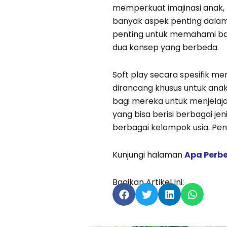
memperkuat imajinasi anak, 
banyak aspek penting dala
penting untuk memahami ba
dua konsep yang berbeda.
Soft play secara spesifik m
dirancang khusus untuk ana
bagi mereka untuk menjelaja
yang bisa berisi berbagai je
berbagai kelompok usia. Pe
Kunjungi halaman
Apa Perbe
Bagikan Artikel Ini: