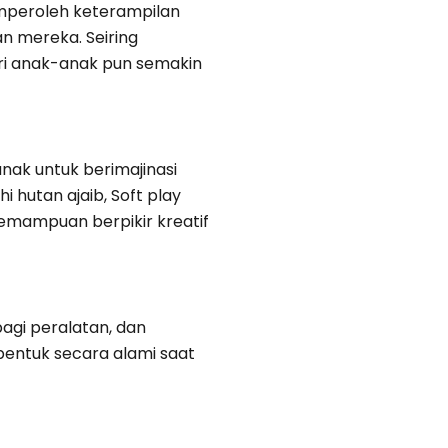
mperoleh keterampilan
n mereka. Seiring
iri anak-anak pun semakin
ak untuk berimajinasi
 hutan ajaib, Soft play
kemampuan berpikir kreatif
bagi peralatan, dan
bentuk secara alami saat