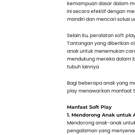
kemampuan dasar dalam me
ini secara efektif dengan 
mandiri dan mencari solusi 
Selain itu, peralatan soft 
Tantangan yang diberikan 
anak untuk menemukan cara y
mendukung mereka dalam bel
tubuh lainnya.
Bagi beberapa anak yang men
play menawarkan manfaat ta
Manfaat Soft Play
1. Mendorong Anak untuk A
Mendorong anak-anak untuk 
pengalaman yang menyenang