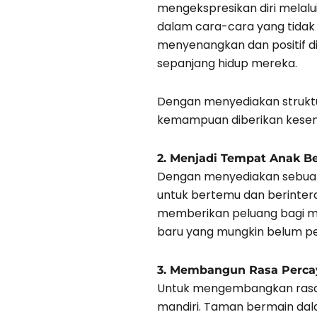
mengekspresikan diri melalu
dalam cara-cara yang tidak 
menyenangkan dan positif di 
sepanjang hidup mereka.
Dengan menyediakan struktur
kemampuan diberikan kesemp
2. Menjadi Tempat Anak Be
Dengan menyediakan sebuah
untuk bertemu dan berintera
memberikan peluang bagi m
baru yang mungkin belum p
3. Membangun Rasa Percay
Untuk mengembangkan rasa pe
mandiri. Taman bermain da