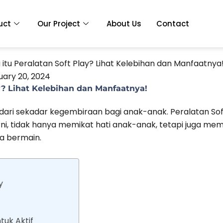
uct
Our Project
About Us
Contact
 itu Peralatan Soft Play? Lihat Kelebihan dan Manfaatnya
uary 20, 2024
ay? Lihat Kelebihan dan Manfaatnya!
dari sekadar kegembiraan bagi anak-anak. Peralatan Sof
i, tidak hanya memikat hati anak-anak, tetapi juga me
ea bermain.
y
tuk Aktif