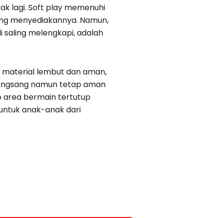
ak lagi. Soft play memenuhi
ang menyediakannya. Namun,
li saling melengkapi, adalah
i material lembut dan aman,
erangsang namun tetap aman
p area bermain tertutup
 untuk anak-anak dari