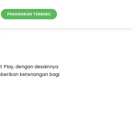
PENAWARAN TERBARU
!
t Play, dengan desainnya
mberikan ketenangan bagi