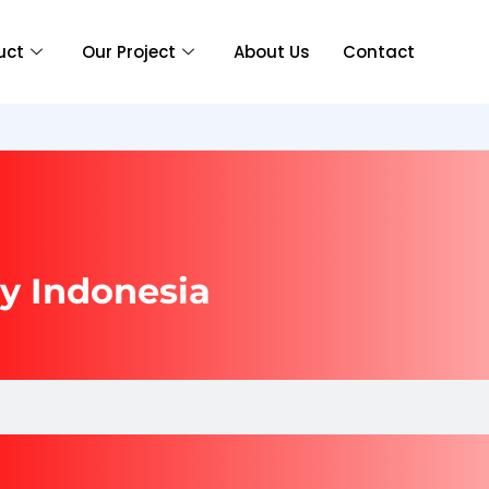
uct
Our Project
About Us
Contact
y Indonesia