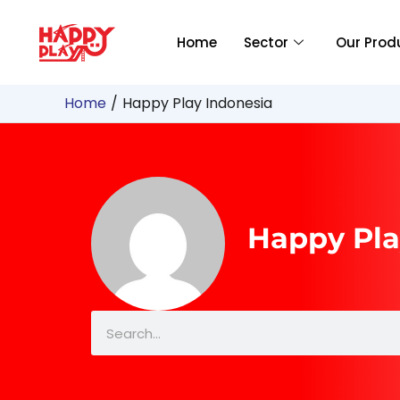
Skip
to
Home
Sector
Our Prod
content
Home
Happy Play Indonesia
Happy Pla
Search