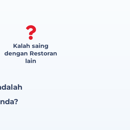
Kalah saing
dengan Restoran
lain
adalah
Anda?