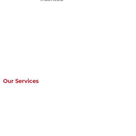
Our Services
One Stop Service
Happy Play Indonesia melayani Anda dengan
pelayanan One Stop Service
Artinya dalam sekali bayar Anda tak perlu lagi
memikirkan hal-hal lainnya.
Semua urusan pengiriman, pemasangan,
maintenance dan lainnya sudah menjadi urusan kami.