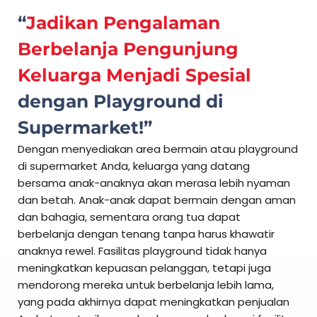
“
Jadikan Pengalaman
Berbelanja Pengunjung
Keluarga Menjadi Spesial
dengan Playground di
Supermarket!”
Dengan menyediakan area bermain atau playground
di supermarket Anda, keluarga yang datang
bersama anak-anaknya akan merasa lebih nyaman
dan betah. Anak-anak dapat bermain dengan aman
dan bahagia, sementara orang tua dapat
berbelanja dengan tenang tanpa harus khawatir
anaknya rewel. Fasilitas playground tidak hanya
meningkatkan kepuasan pelanggan, tetapi juga
mendorong mereka untuk berbelanja lebih lama,
yang pada akhirnya dapat meningkatkan penjualan