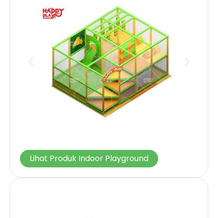
Lihat Produk Indoor Playground
Outdoor Playground