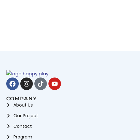
Facebook
Instagram
Tiktok
Youtube
COMPANY
About Us
Our Project
Contact
Program