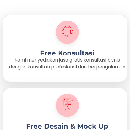
Free Konsultasi
Kami menyediakan jasa gratis konsultasi bisnis
dengan konsultan profesional dan berpengalaman
Free Desain & Mock Up