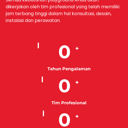
dikerjakan oleh tim profesional yang telah memiliki
jam terbang tinggi dalam hal konsultasi, desain,
instalasi dan perawatan.
0
+
Tahun Pengalaman
0
+
Tim Profesional
0
+