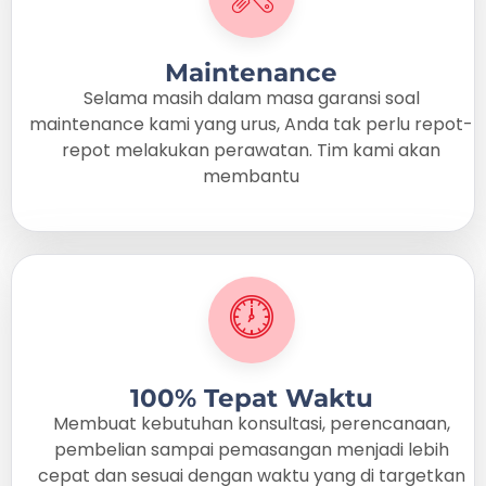
Maintenance
Selama masih dalam masa garansi soal
maintenance kami yang urus, Anda tak perlu repot-
repot melakukan perawatan. Tim kami akan
membantu
100% Tepat Waktu
Membuat kebutuhan konsultasi, perencanaan,
pembelian sampai pemasangan menjadi lebih
cepat dan sesuai dengan waktu yang di targetkan