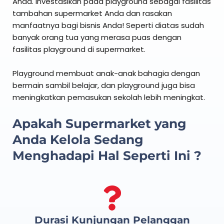
Anda. Investasikan pada playground sebagai fasilitas
tambahan supermarket Anda dan rasakan
manfaatnya bagi bisnis Anda! Seperti diatas sudah
banyak orang tua yang merasa puas dengan
fasilitas playground di supermarket.
Playground membuat anak-anak bahagia dengan
bermain sambil belajar, dan playground juga bisa
meningkatkan pemasukan sekolah lebih meningkat.
Apakah Supermarket yang
Anda Kelola Sedang
Menghadapi Hal Seperti Ini ?
Durasi Kunjungan Pelanggan