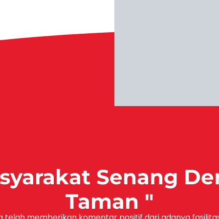
Masyarakat Senang D
Taman "
 telah memberikan komentar positif dari adanya fasilit