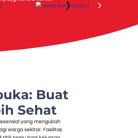
buka: Buat
ih Sehat
i esensial yang mengubah
i warga sekitar. Fasilitas
titik temu bagi keluarga,