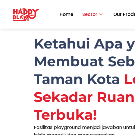
Skip
to
Home
Sector
Our Prod
content
Ketahui Apa 
Membuat Se
Taman Kota
L
Sekadar Rua
Terbuka!
Fasilitas playground menjadi jawaban un