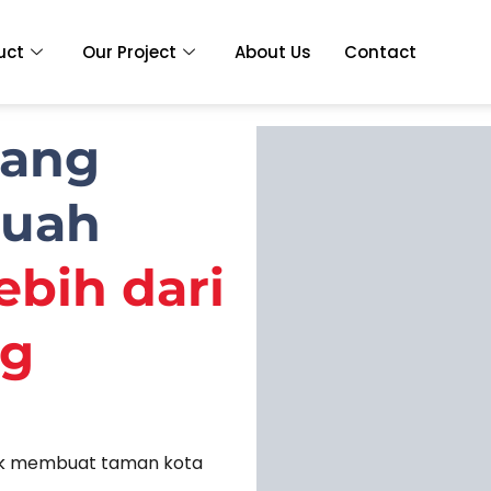
uct
Our Project
About Us
Contact
yang
buah
ebih dari
ng
tuk membuat taman kota