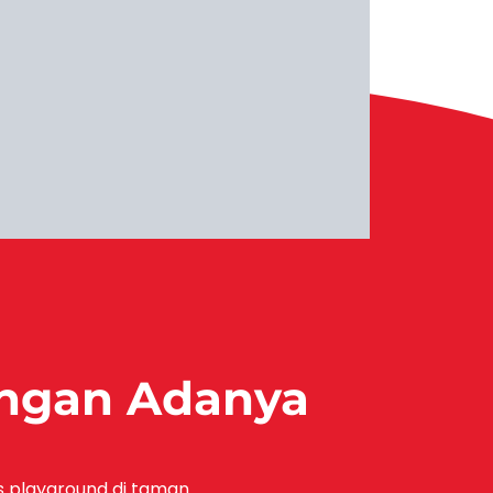
engan Adanya
as playground di taman