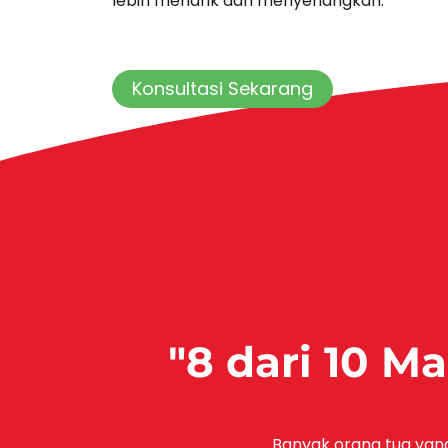
lebih menarik dan menyenangkan.​
Konsultasi Sekarang
"8 dari 10 
Banyak orang tua yang