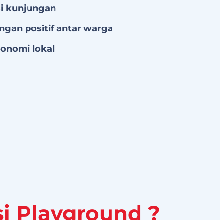
i kunjungan
gan positif antar warga
konomi lokal
si Playground ?