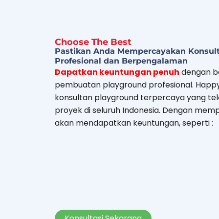
Choose The Best
Pastikan Anda Mempercayakan Konsul
Profesional dan Berpengalaman
Dapatkan keuntungan penuh
dengan be
pembuatan playground profesional. Happy
konsultan playground terpercaya yang t
proyek di seluruh Indonesia. Dengan mem
akan mendapatkan keuntungan, seperti :
Konsultasi Sekarang