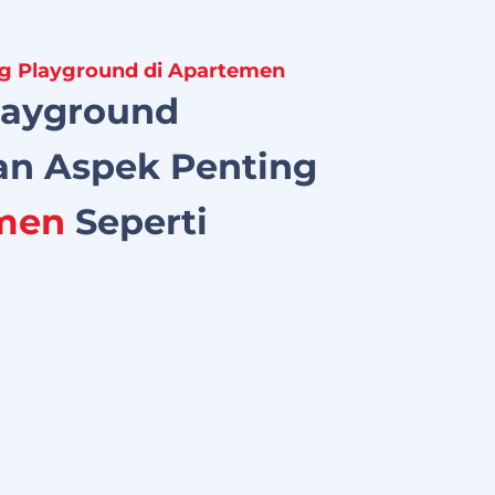
 Playground di Apartemen
layground
n Aspek Penting
emen
Seperti