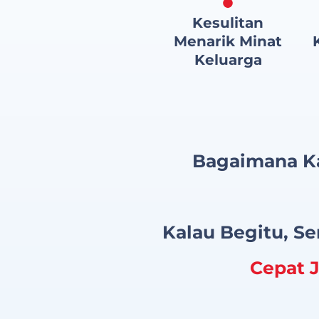
Kesulitan
Menarik Minat
Keluarga
Bagaimana Ka
Kalau Begitu, 
Cepat 