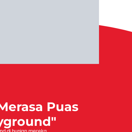
 Merasa Puas
ayground"
nd di hunian mereka