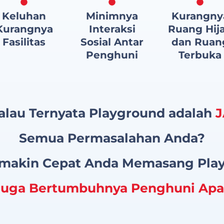
Keluhan
Minimnya
Kurangny
Kurangnya
Interaksi
Ruang Hij
Fasilitas
Sosial Antar
dan Ruan
Penghuni
Terbuka
lau Ternyata Playground adalah
Semua Permasalahan Anda?
Semakin Cepat Anda Memasang Pl
Juga Bertumbuhnya Penghuni Ap