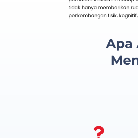
tidak hanya memberikan ruan
perkembangan fisik, kognitif
Apa
Men