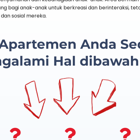
g bagi anak-anak untuk berkreasi dan berinteraksi, te
, dan sosial mereka.
 Apartemen Anda Se
galami Hal dibawah 