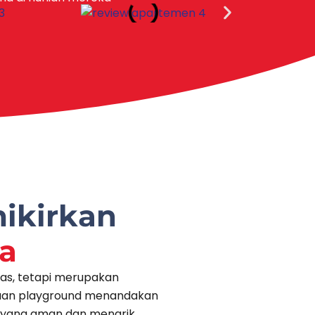
mikirkan
a
as, tetapi merupakan
radaan playground menandakan
 yang aman dan menarik