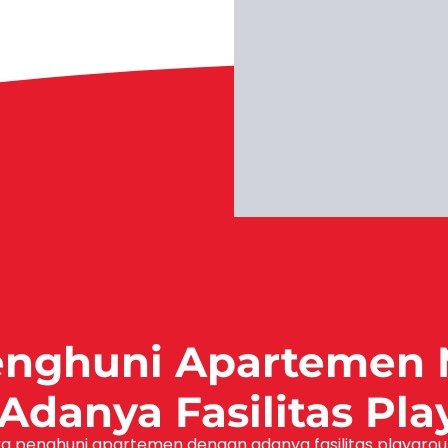
Penghuni Apartemen
danya Fasilitas Pl
ya penghuni apartemen dengan adanya fasilitas playgrou