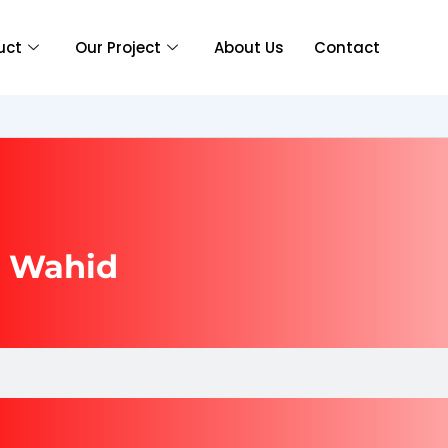
uct
Our Project
About Us
Contact
 Wahid