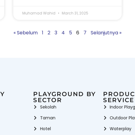
Muhamad Wahid
March 31, 2025
« Sebelum
1
2
3
4
5
6
7
Selanjutnya »
Y
PLAYGROUND BY
PRODUC
SECTOR
SERVICE
Sekolah
Indoor Play
Taman
Outdoor Pl
Hotel
Waterplay