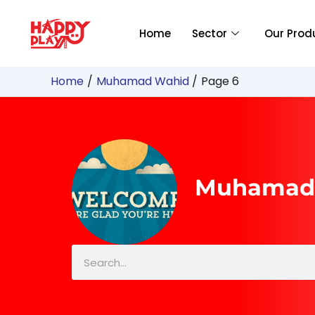
Skip
to
Home
Sector
Our Prod
content
Home
Muhamad Wahid
Page 6
Muhamad
Search