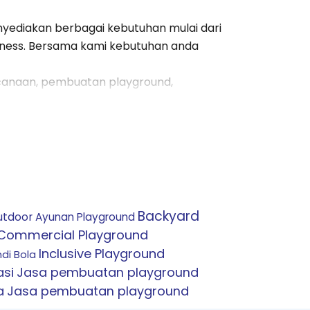
yediakan berbagai kebutuhan mulai dari
fitness. Bersama kami kebutuhan anda
ncanaan, pembuatan playground,
akan Anda tak perlu repot lagi kesana
, dan semua produk yang kami sediakan
ng telah bertahun-tahun mengerjakan
andingkan yang lain. Semua penawaran
bisnis playground.
Backyard
utdoor
Ayunan Playground
ebutuhan Anda ke seluruh Indonesia.
Commercial Playground
da kami dan semuanya berjalan lancar.
Inclusive Playground
di Bola
si
Jasa pembuatan playground
a
Jasa pembuatan playground
dengan itu Anda akan mendapatkan
Perosotan