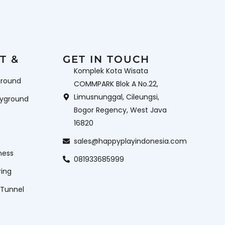
Perosotan Anak
Perosotan
otan Playground
Perosotan Waterpark
ground Equipment
Rope
Wahana
Wahana Mandi Bola
aterboom
T &
GET IN TOUCH
Komplek Kota Wisata
ground
COMMPARK Blok A No.22,
Limusnunggal, Cileungsi,
ayground
Bogor Regency, West Java
16820
sales@happyplayindonesia.com
ness
081933685999
ring
 Tunnel