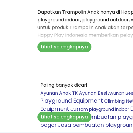
Dapatkan Trampolin Anak hanya di Happy
playground indoor, playground outdoor, 
untuk produk Trampolin Anak akan terpen
Happy Play Indonesia memberikan pelaya
pemasangan, perawatan dan pengadaan s
Lihat selengkapnya
kemari mengurus pembuatan playgroun
Produk kami juga telah berstandar SNI d
aman digunakan oleh anak-anak. Serahk
Soal pengerjaan Anda tak perlu ragu ka
semua hal ini. Kualitas produk, tenaga 
Paling banyak dicari
kami adalah penawaran yang sangat meng
Ayunan Anak TK
Ayunan Besi
Ayunan Besi
Untuk Anda yang tinggal jauh dari pusat
Playground Equipment
Climbing Ne
Tenang saja, sudah banyak klien kami d
Equipment
Custom playground indoor
Jadi tak perlu ada lagi yang diragukan so
Equipment
Jasa pembuatan play
Lihat selengkapnya
Yuk Konsultasikan semua kebutuhan kep
bogor
Jasa pembuatan playground
Untuk mendapatkan layanan spesial Hap
tasikmalaya