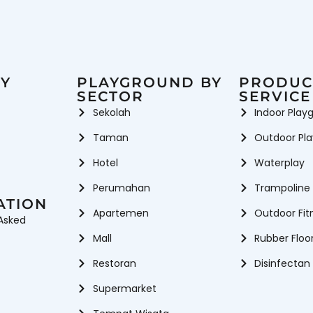
ngkitan anak
rder kebutuhan Trampolin Anak sekarang juga!!
Perosotan Outdoor
Peros
iber
Perosotan Mainan Anak
d Equipment
Rope Climbing Play
Playground Slide
yground Equipment
Vendor playground indoor
Vendor W
Playground Indoor & Outdoor
Y
PLAYGROUND BY
PRODUC
SECTOR
SERVICE
Sekolah
Indoor Play
Taman
Outdoor Pl
Hotel
Waterplay
Perumahan
Trampoline
ATION
Apartemen
Outdoor Fit
Asked
Mall
Rubber Floo
Restoran
Disinfectan
Supermarket