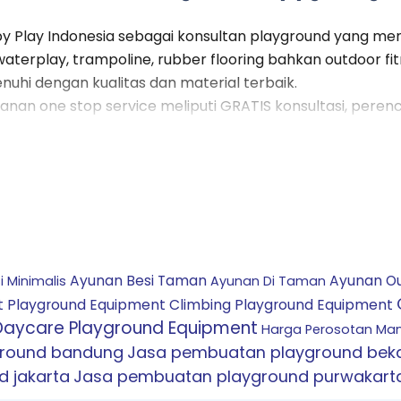
 Play Indonesia sebagai konsultan playground yang men
waterplay, trampoline, rubber flooring bahkan outdoor 
uhi dengan kualitas dan material terbaik.
nan one stop service meliputi GRATIS konsultasi, pere
uku cadang. Dengan penawaran layanan yang kami sedi
d.
an ISO yang sudah pasti terjamin dari segi keamanannya
an produk Trampolin Anak kepada Happy Play Indonesia.
rena kami bekerja sama dengan petugas profesional ya
kerja, dan penawaran harga kami adalah yang terbaik dib
untungkan apalagi untuk Anda yang ingin menjalankan 
Ayunan Besi Taman
Ayunan O
 Minimalis
Ayunan Di Taman
 kota tak perlu khawatir, kami siap mengerjakan semua k
t Playground Equipment
Climbing Playground Equipment
ari daerah yang telah memberikan kepercayaannya kepa
Daycare Playground Equipment
Harga Perosotan Man
al layanan kami.
ground bandung
Jasa pembuatan playground beka
ada kami dan akan kami wujudkan semuanya.
 jakarta
Jasa pembuatan playground purwakart
py Play Indonesia Anda bisa segera hubungi kami, dan 
Park Playground Equipment
Permainan 