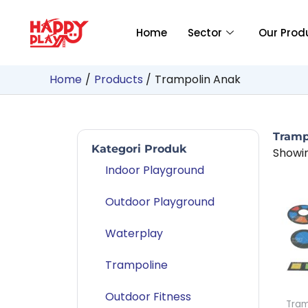
Skip
to
Home
Sector
Our Prod
content
Home
Products
Trampolin Anak
Tramp
Kategori Produk
Showin
Indoor Playground
Outdoor Playground
Waterplay
Trampoline
Outdoor Fitness
Tram