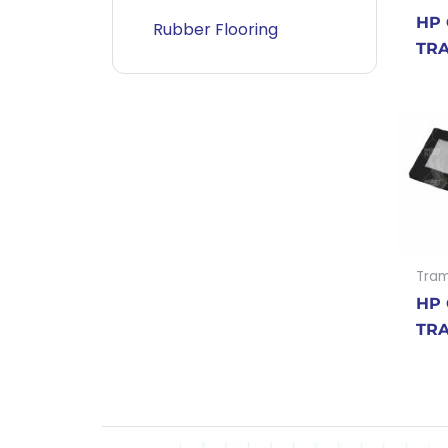
HP 
Rubber Flooring
TR
Tram
HP 
TR