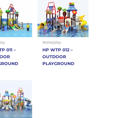
lay
Waterplay
P 011 –
HP WTP 012 –
OOR
OUTDOOR
GROUND
PLAYGROUND