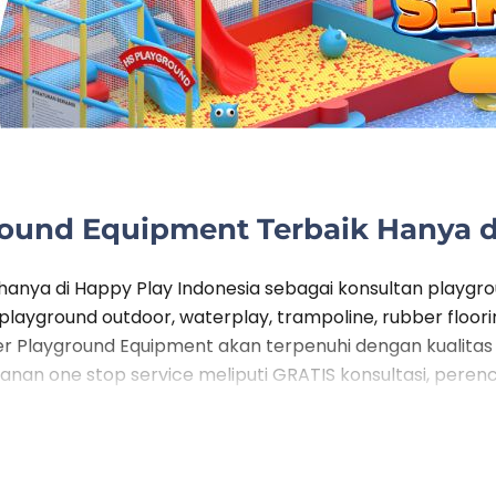
ound Equipment Terbaik Hanya d
anya di Happy Play Indonesia sebagai konsultan playg
 playground outdoor, waterplay, trampoline, rubber floor
 Playground Equipment akan terpenuhi dengan kualitas d
nan one stop service meliputi GRATIS konsultasi, pere
uku cadang. Dengan penawaran layanan yang kami sedi
d.
an ISO yang sudah pasti terjamin dari segi keamanannya
an produk Water Playground Equipment kepada Happy Pl