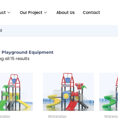
uct
Our Project
About Us
Contact
nt
 Playground Equipment
g all 15 results
rplay
Waterplay
Waterp