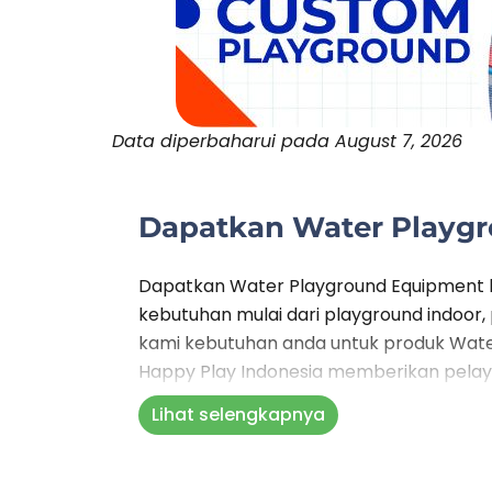
Data diperbaharui pada August 7, 2026
Dapatkan Water Playgr
Dapatkan Water Playground Equipment h
kebutuhan mulai dari playground indoor,
kami kebutuhan anda untuk produk Water
Happy Play Indonesia memberikan pelaya
pemasangan, perawatan dan pengadaan s
Lihat selengkapnya
kemari mengurus pembuatan playgroun
Produk kami juga telah berstandar SNI d
aman digunakan oleh anak-anak. Serahk