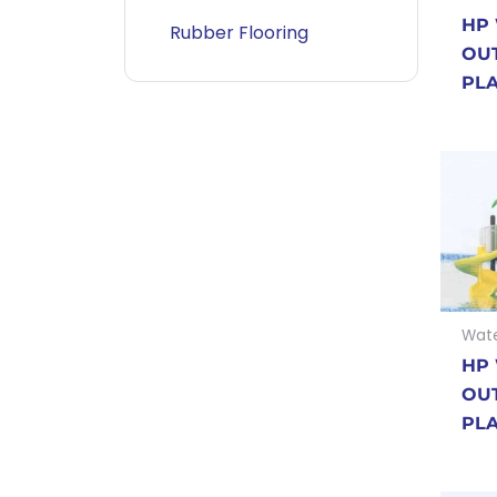
HP 
Rubber Flooring
OU
PL
Wate
HP 
OU
PL