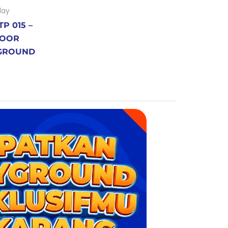
lay
P 015 –
OOR
GROUND