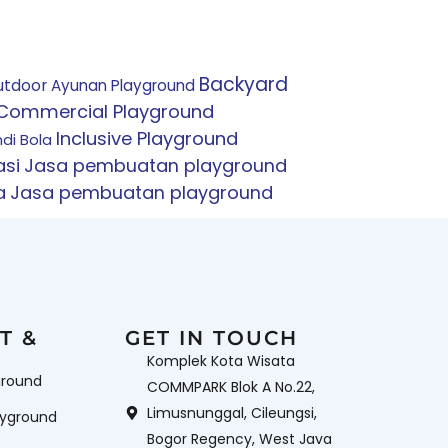
ng telah bertahun-tahun mengerjakan
andingkan yang lain. Semua penawaran
bisnis playground.
Backyard
utdoor
Ayunan Playground
ebutuhan Anda ke seluruh Indonesia.
Commercial Playground
da kami dan semuanya berjalan lancar.
Inclusive Playground
di Bola
si
Jasa pembuatan playground
a
Jasa pembuatan playground
dengan itu Anda akan mendapatkan
Perosotan
Perosotan Anak
Perosotan
a!!
otan Playground
Perosotan Waterpark
ground Equipment
Rope
Wahana
Wahana Mandi Bola
aterboom
T &
GET IN TOUCH
Komplek Kota Wisata
ground
COMMPARK Blok A No.22,
Limusnunggal, Cileungsi,
ayground
Bogor Regency, West Java