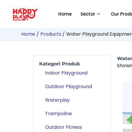
Skip
to
Home
Sector
Our Prod
content
Home
Products
Water Playground Equipme
Water
Kategori Produk
Showin
Indoor Playground
Outdoor Playground
Waterplay
Trampoline
Outdoor Fitness
Wate