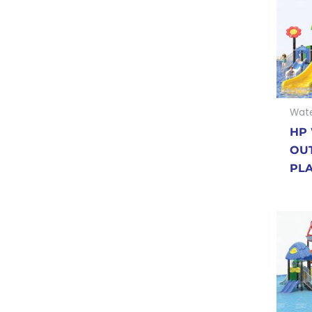
Wate
HP 
OU
PL