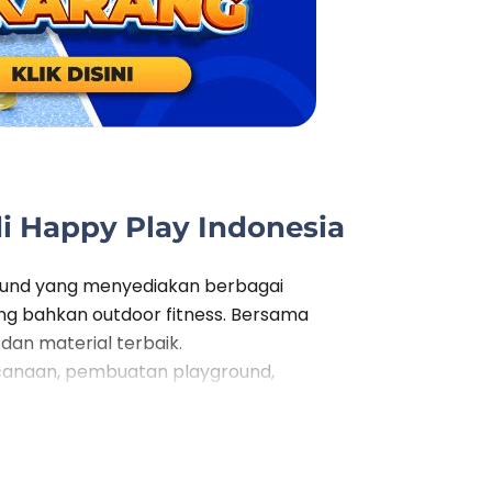
i Happy Play Indonesia
round yang menyediakan berbagai
ing bahkan outdoor fitness. Bersama
an material terbaik.
ncanaan, pembuatan playground,
akan Anda tak perlu repot lagi kesana
, dan semua produk yang kami sediakan
ay Indonesia.