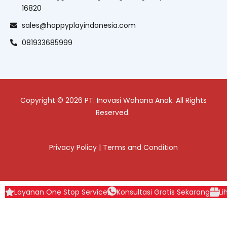
16820
sales@happyplayindonesia.com
081933685999
Copyright © 2026 PT. Inovasi Wahana Anak. All Rights
Reserved.
Privacy Policy
|
Terms and Condition
Layanan One Stop Service
Konsultasi Gratis Sekarang
Li