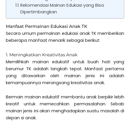
Rekomendasi Mainan Edukasi yang Bisa
Dipertimbangkan
Manfaat Permainan Edukasi Anak TK
Secara umum permainan edukasi anak TK memberikan
beberapa manfaat menarik sebagai berikut:
1. Meningkatkan Kreativitas Anak
Memilihkah mainan edukatif untuk buah hati yang
berumur TK adalah langkah tepat. Manfaat pertama
yang ditawarkan oleh mainan jenis ini adalah
kemampuannya merangsang kreativitas anak.
Bermain mainan edukatif membantu anak berpikir lebih
kreatif untuk memecahkan permasalahan. Sebab
mainan jenis ini akan menghadapkan suatu masalah di
depan si anak.