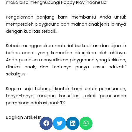
maka bisa menghubungi Happy Play Indonesia.
Pengalaman panjang kami membantu Anda untuk
memperoleh playground dan mainan anak jenis lainnya
dengan kualitas terbaik.
Sebab menggunakan material berkualitas dan dijamin
bebas cacat yang kemudian dikerjakan oleh ahlinya.
Anda pun bisa menyediakan playground yang kekinian,
disukai anak, dan tentunya punya unsur edukatif
sekaligus.
Segera saja hubungi kontak kami untuk pemesanan,
tanya-tanya, maupun konsultasi terkait pemesanan
permainan edukasi anak TK.
Bagikan Artikel Ini: