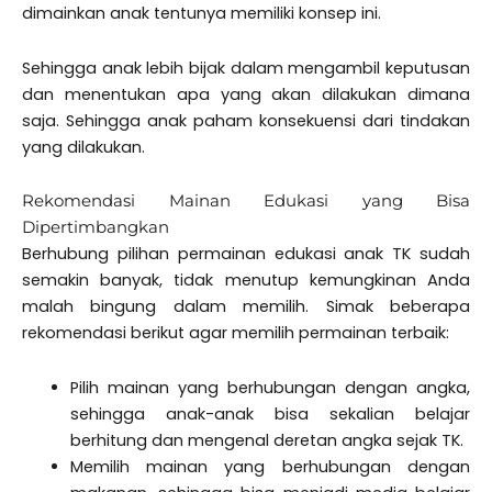
dimainkan anak tentunya memiliki konsep ini.
Sehingga anak lebih bijak dalam mengambil keputusan
dan menentukan apa yang akan dilakukan dimana
saja. Sehingga anak paham konsekuensi dari tindakan
yang dilakukan.
Rekomendasi Mainan Edukasi yang Bisa
Dipertimbangkan
Berhubung pilihan permainan edukasi anak TK sudah
semakin banyak, tidak menutup kemungkinan Anda
malah bingung dalam memilih. Simak beberapa
rekomendasi berikut agar memilih permainan terbaik:
Pilih mainan yang berhubungan dengan angka,
sehingga anak-anak bisa sekalian belajar
berhitung dan mengenal deretan angka sejak TK.
Memilih mainan yang berhubungan dengan