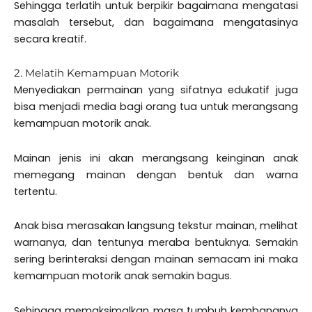
Sehingga terlatih untuk berpikir bagaimana mengatasi
masalah tersebut, dan bagaimana mengatasinya
secara kreatif.
2. Melatih Kemampuan Motorik
Menyediakan permainan yang sifatnya edukatif juga
bisa menjadi media bagi orang tua untuk merangsang
kemampuan motorik anak.
Mainan jenis ini akan merangsang keinginan anak
memegang mainan dengan bentuk dan warna
tertentu.
Anak bisa merasakan langsung tekstur mainan, melihat
warnanya, dan tentunya meraba bentuknya. Semakin
sering berinteraksi dengan mainan semacam ini maka
kemampuan motorik anak semakin bagus.
Sehingga memaksimalkan masa tumbuh kembangnya