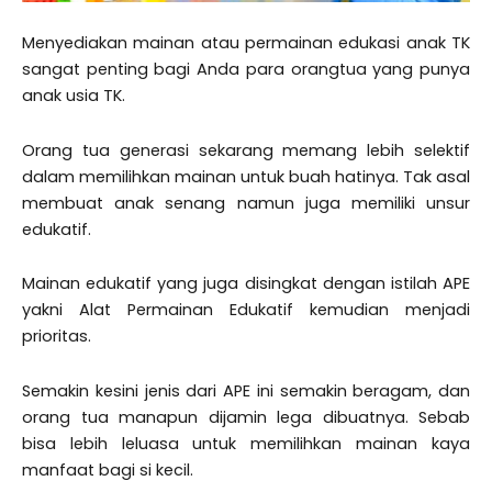
Menyediakan mainan atau permainan edukasi anak TK
sangat penting bagi Anda para orangtua yang punya
anak usia TK.
Orang tua generasi sekarang memang lebih selektif
dalam memilihkan mainan untuk buah hatinya. Tak asal
membuat anak senang namun juga memiliki unsur
edukatif.
Mainan edukatif yang juga disingkat dengan istilah APE
yakni Alat Permainan Edukatif kemudian menjadi
prioritas.
Semakin kesini jenis dari APE ini semakin beragam, dan
orang tua manapun dijamin lega dibuatnya. Sebab
bisa lebih leluasa untuk memilihkan mainan kaya
manfaat bagi si kecil.