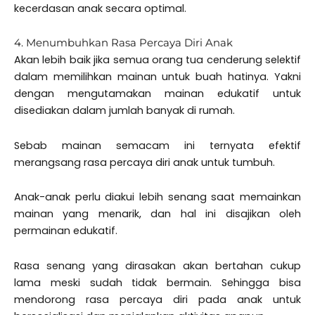
kecerdasan anak secara optimal.
4. Menumbuhkan Rasa Percaya Diri Anak
Akan lebih baik jika semua orang tua cenderung selektif
dalam memilihkan mainan untuk buah hatinya. Yakni
dengan mengutamakan mainan edukatif untuk
disediakan dalam jumlah banyak di rumah.
Sebab mainan semacam ini ternyata efektif
merangsang rasa percaya diri anak untuk tumbuh.
Anak-anak perlu diakui lebih senang saat memainkan
mainan yang menarik, dan hal ini disajikan oleh
permainan edukatif.
Rasa senang yang dirasakan akan bertahan cukup
lama meski sudah tidak bermain. Sehingga bisa
mendorong rasa percaya diri pada anak untuk