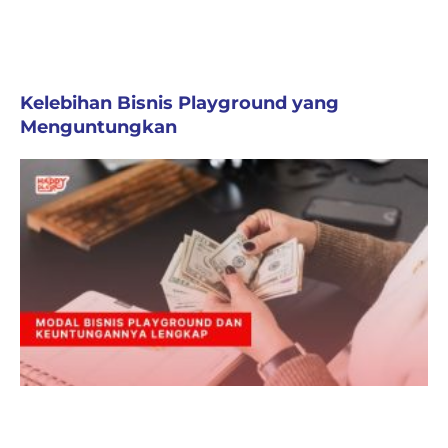
Kelebihan Bisnis Playground yang
Menguntungkan