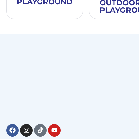
PLAYGROUND
OUTDOO
PLAYGRO
Facebook
Instagram
Tiktok
Youtube