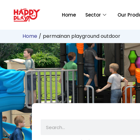
Skip
to
Home
Sector
Our Prod
content
Home
permainan playground outdoor
Search