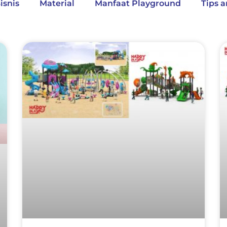
isnis
Material
Manfaat Playground
Tips a
Page
Page
Page