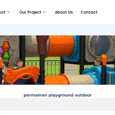
uct
Our Project
About Us
Contact
permainan playground outdoor