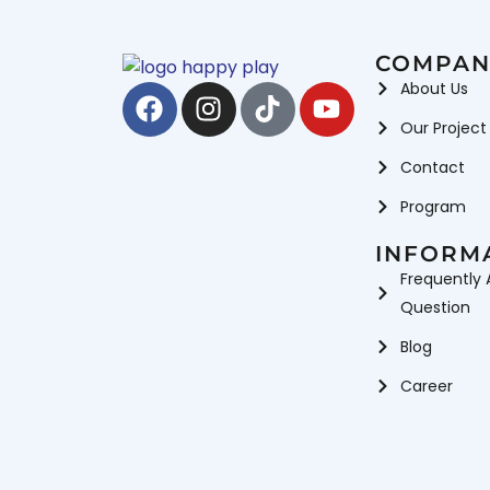
School Pla
Playground Equipment
Permainan
Wahana 
Wahana Perosotan
COMPAN
Facebook
Instagram
Tiktok
Youtube
About Us
Our Project
Contact
Program
INFORM
Frequently 
Question
Blog
Career