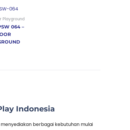
r Playground
SW 064 –
OOR
GROUND
lay Indonesia
g menyediakan berbagai kebutuhan mulai