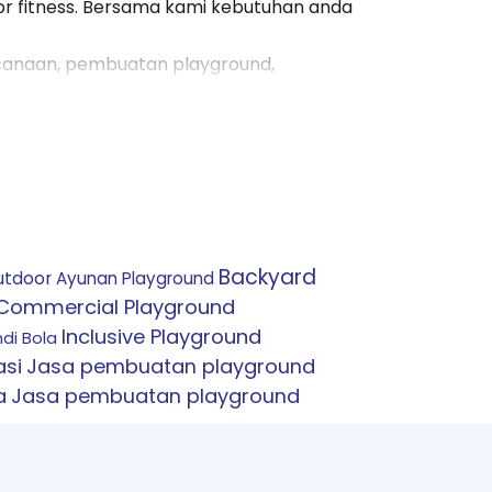
oor fitness. Bersama kami kebutuhan anda
ncanaan, pembuatan playground,
akan Anda tak perlu repot lagi kesana
, dan semua produk yang kami sediakan
sia.
ng telah bertahun-tahun mengerjakan
andingkan yang lain. Semua penawaran
bisnis playground.
Backyard
utdoor
Ayunan Playground
ebutuhan Anda ke seluruh Indonesia.
Commercial Playground
da kami dan semuanya berjalan lancar.
Inclusive Playground
di Bola
si
Jasa pembuatan playground
a
Jasa pembuatan playground
dengan itu Anda akan mendapatkan
Perosotan
Perosotan Anak
Perosotan
otan Playground
Perosotan Waterpark
ground Equipment
Rope