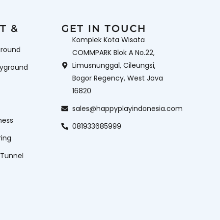
Wahana
Wahana Mandi Bola
aterboom
T &
GET IN TOUCH
Komplek Kota Wisata
ground
COMMPARK Blok A No.22,
Limusnunggal, Cileungsi,
ayground
Bogor Regency, West Java
16820
sales@happyplayindonesia.com
ness
081933685999
ring
 Tunnel