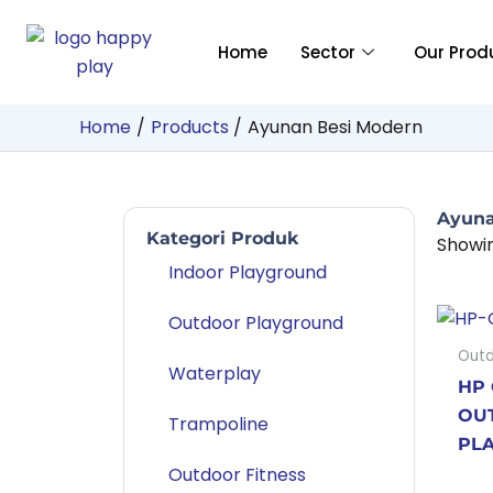
Skip
to
Home
Sector
Our Prod
content
Home
Products
Ayunan Besi Modern
Ayuna
Kategori Produk
Showin
Indoor Playground
Outdoor Playground
Outd
Waterplay
HP 
OU
Trampoline
PL
Outdoor Fitness