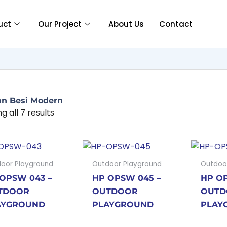
uct
Our Project
About Us
Contact
n Besi Modern
g all 7 results
oor Playground
Outdoor Playground
Outdoo
OPSW 043 –
HP OPSW 045 –
HP OP
TDOOR
OUTDOOR
OUTD
AYGROUND
PLAYGROUND
PLAY