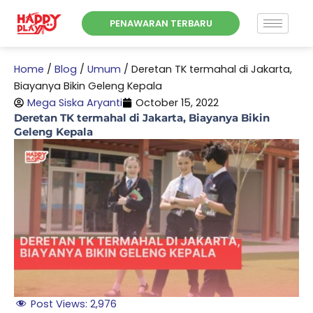
Skip
PENAWARAN TERBARU
to
content
Home
/
Blog
/
Umum
/
Deretan TK termahal di Jakarta,
Biayanya Bikin Geleng Kepala
Mega Siska Aryanti
October 15, 2022
Deretan TK termahal di Jakarta, Biayanya Bikin
Geleng Kepala
Post Views:
2,976