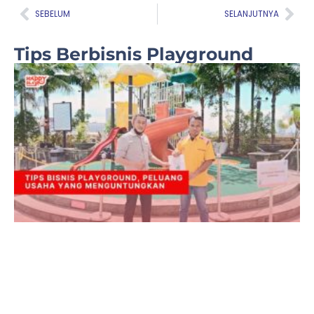
Prev
Nex
SEBELUM
SELANJUTNYA
Tips Berbisnis Playground