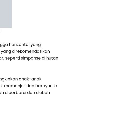
.
ngga horizontal yang
n yang direkomendasikan
, seperti simpanse di hutan
ungkinkan anak-anak
k memanjat dan berayun ke
ah diperbarui dan diubah