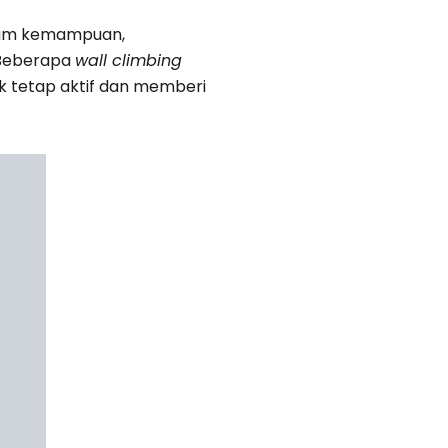
alam kemampuan,
 Beberapa
wall climbing
 tetap aktif dan memberi