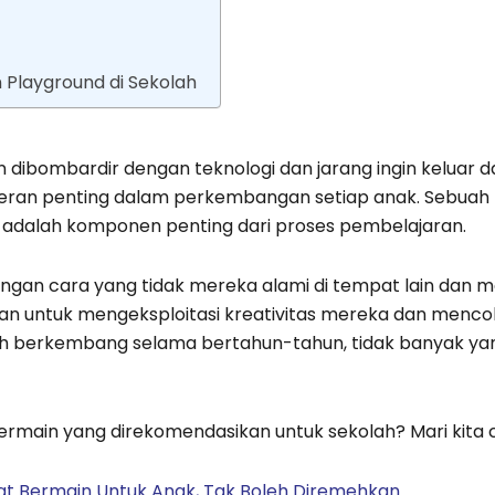
Playground di Sekolah
dibombardir dengan teknologi dan jarang ingin keluar 
eran penting dalam perkembangan setiap anak. Sebuah
k adalah komponen penting dari proses pembelajaran.
engan cara yang tidak mereka alami di tempat lain dan 
 untuk mengeksploitasi kreativitas mereka dan mencob
h berkembang selama bertahun-tahun, tidak banyak ya
ermain yang direkomendasikan untuk sekolah? Mari kita c
at Bermain Untuk Anak, Tak Boleh Diremehkan