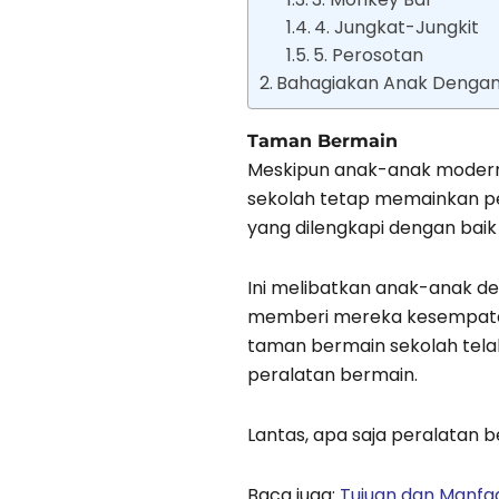
4. Jungkat-Jungkit
5. Perosotan
Bahagiakan Anak Dengan 
Taman Bermain
Meskipun anak-anak modern 
sekolah tetap memainkan p
yang dilengkapi dengan bai
Ini melibatkan anak-anak d
memberi mereka kesempatan
taman bermain sekolah tela
peralatan bermain.
Lantas, apa saja peralatan b
Baca juga:
Tujuan dan Manfa