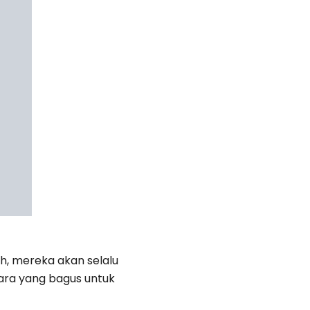
h, mereka akan selalu
ra yang bagus untuk