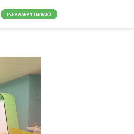
PENAWARAN TERBARU