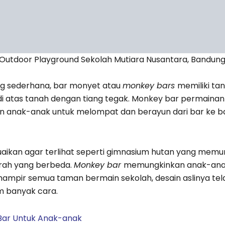
 Outdoor Playground Sekolah Mutiara Nusantara, Bandung
ng sederhana, bar monyet atau
monkey bars
memiliki ta
 di atas tanah dengan tiang tegak. Monkey bar permaina
 anak-anak untuk melompat dan berayun dari bar ke bar
aikan agar terlihat seperti gimnasium hutan yang mem
rah yang berbeda.
Monkey bar
memungkinkan anak-ana
hampir semua taman bermain sekolah, desain aslinya tel
m banyak cara.
Bar Untuk Anak-anak