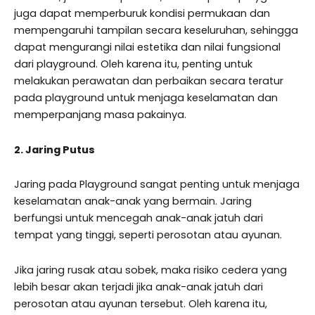
juga dapat memperburuk kondisi permukaan dan
mempengaruhi tampilan secara keseluruhan, sehingga
dapat mengurangi nilai estetika dan nilai fungsional
dari playground. Oleh karena itu, penting untuk
melakukan perawatan dan perbaikan secara teratur
pada playground untuk menjaga keselamatan dan
memperpanjang masa pakainya.
2. Jaring Putus
Jaring pada Playground sangat penting untuk menjaga
keselamatan anak-anak yang bermain. Jaring
berfungsi untuk mencegah anak-anak jatuh dari
tempat yang tinggi, seperti perosotan atau ayunan.
Jika jaring rusak atau sobek, maka risiko cedera yang
lebih besar akan terjadi jika anak-anak jatuh dari
perosotan atau ayunan tersebut. Oleh karena itu,