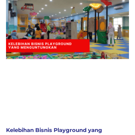
Kelebihan Bisnis Playground yang