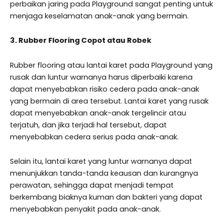
perbaikan jaring pada Playground sangat penting untuk
menjaga keselamatan anak-anak yang bermain.
3. Rubber Flooring Copot atau Robek
Rubber flooring atau lantai karet pada Playground yang
rusak dan luntur warnanya harus diperbaiki karena
dapat menyebabkan risiko cedera pada anak-anak
yang bermain di area tersebut. Lantai karet yang rusak
dapat menyebabkan anak-anak tergelincir atau
terjatuh, dan jika terjadi hal tersebut, dapat
menyebabkan cedera serius pada anak-anak.
Selain itu, lantai karet yang luntur warnanya dapat
menunjukkan tanda-tanda keausan dan kurangnya
perawatan, sehingga dapat menjadi tempat
berkembang biaknya kuman dan bakteri yang dapat
menyebabkan penyakit pada anak-anak.