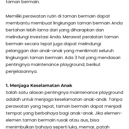
taman bermain.
Memiliki perawatan rutin di taman bermain dapat
membantu membuat lingkungan taman bermain Anda
bertahan lebih lama dari yang diharapkan dan
melindungi investasi Anda. Merawat peralatan taman
bermain secara tepat juga dapat melindungi
pelanggan dan anak-anak yang menikmati seluruh
lingkungan taman bermain. Ada 3 hal yang mendasari
pentingnya maintenance playground, berikut
penjelasannya.
1. Menjaga Keselamatan Anak
Salah satu alasan pentingnya maintenance playground
adalah untuk menjaga keselamatan anak-anak. Tanpa
perawatan yang tepat, taman bermain dapat menjadi
tempat yang berbahaya bagi anak-anak. Jika elemen-
elemen taman bermain rusak atau aus, bisa
menimbulkan bahaya seperti luka, memar, patah