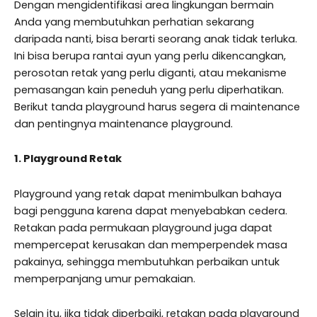
Dengan mengidentifikasi area lingkungan bermain
Anda yang membutuhkan perhatian sekarang
daripada nanti, bisa berarti seorang anak tidak terluka.
Ini bisa berupa rantai ayun yang perlu dikencangkan,
perosotan retak yang perlu diganti, atau mekanisme
pemasangan kain peneduh yang perlu diperhatikan.
Berikut tanda playground harus segera di maintenance
dan pentingnya maintenance playground.
1. Playground Retak
Playground yang retak dapat menimbulkan bahaya
bagi pengguna karena dapat menyebabkan cedera.
Retakan pada permukaan playground juga dapat
mempercepat kerusakan dan memperpendek masa
pakainya, sehingga membutuhkan perbaikan untuk
memperpanjang umur pemakaian.
Selain itu, jika tidak diperbaiki, retakan pada playground