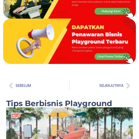
Prev
Nex
SEBELUM
SELANJUTNYA
Tips Berbisnis Playground