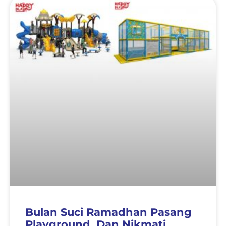
Bulan Suci Ramadhan Pasang
Playground, Dan Nikmati