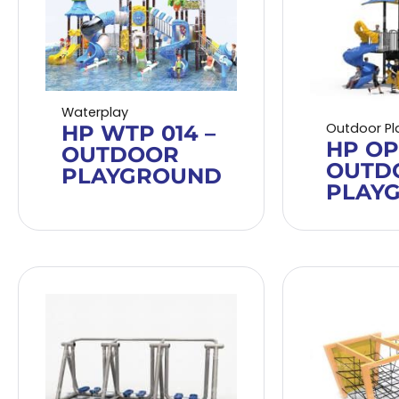
Waterplay
Outdoor Pl
HP WTP 014 –
HP OP
OUTDOOR
OUTD
PLAYGROUND
PLAY