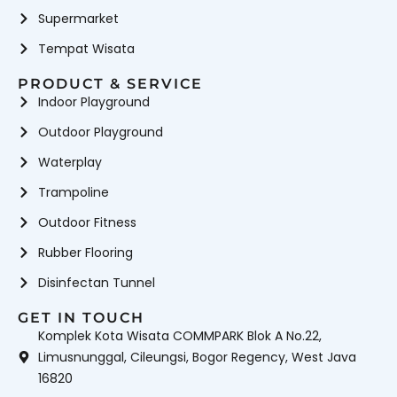
Supermarket
Tempat Wisata
PRODUCT & SERVICE
Indoor Playground
Outdoor Playground
Waterplay
Trampoline
Outdoor Fitness
Rubber Flooring
Disinfectan Tunnel
GET IN TOUCH
Komplek Kota Wisata COMMPARK Blok A No.22,
Limusnunggal, Cileungsi, Bogor Regency, West Java
16820