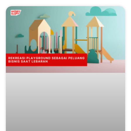
Page
Page
Page