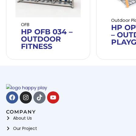
Outdoor Pl
OFB
HP OP
HP OFB 034 –
– OU
OUTDOOR
PLAY
FITNESS
Facebook
Instagram
Tiktok
Youtube
COMPANY
About Us
Our Project