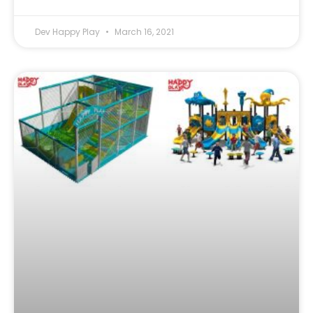
Dev Happy Play
March 16, 2021