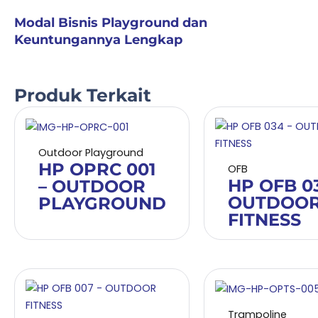
Modal Bisnis Playground dan
Keuntungannya Lengkap
Produk Terkait
Outdoor Playground
HP OPRC 001
OFB
HP OFB 03
– OUTDOOR
OUTDOO
PLAYGROUND
FITNESS
Trampoline