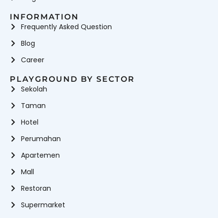
INFORMATION
Frequently Asked Question
Blog
Career
PLAYGROUND BY SECTOR
Sekolah
Taman
Hotel
Perumahan
Apartemen
Mall
Restoran
Supermarket