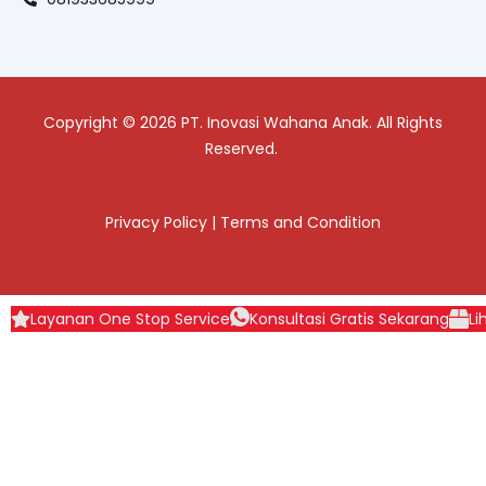
Copyright © 2026 PT. Inovasi Wahana Anak. All Rights
Reserved.
Privacy Policy
|
Terms and Condition
Layanan One Stop Service
Konsultasi Gratis Sekarang
Li