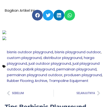
Bagikan Artikel Ini:
bisnis outdoor playground
,
bisnis playground outdoor
,
custom playground
,
distributor playground
,
harga
playground
,
jual outdoor playground
,
jual playground
outdoor
,
pabrik playground
,
permainan playground
,
permainan playground outdoor
,
produsen playground
,
Rubber Flooring Archive
,
Trampoline Equipment
Prev
Nex
SEBELUM
SELANJUTNYA
Tips Berbisnis Playground