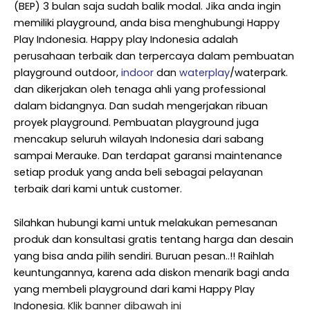
(BEP) 3 bulan saja sudah balik modal. Jika anda ingin
memiliki playground, anda bisa menghubungi Happy
Play Indonesia. Happy play Indonesia adalah
perusahaan terbaik dan terpercaya dalam pembuatan
playground outdoor,
indoor
dan
waterplay
/waterpark.
dan dikerjakan oleh tenaga ahli yang professional
dalam bidangnya. Dan sudah mengerjakan ribuan
proyek playground. Pembuatan playground juga
mencakup seluruh wilayah Indonesia dari sabang
sampai Merauke. Dan terdapat garansi maintenance
setiap produk yang anda beli sebagai pelayanan
terbaik dari kami untuk customer.
Silahkan hubungi kami untuk melakukan pemesanan
produk dan konsultasi gratis tentang harga dan desain
yang bisa anda pilih sendiri. Buruan pesan..!! Raihlah
keuntungannya, karena ada diskon menarik bagi anda
yang membeli playground dari kami Happy Play
Indonesia.
Klik banner dibawah ini