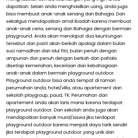
dapatkan. Selain anda menghasilkan uang, anda juga
bisa membuat anak-anak senang dan Bahagia. Dan
sekaligus mendapatkan amal ibadah karena membuat
anak-anak ceria, senang dan Bahagia dengan bermain
playground. Anda akan mendapat dua keuntungan
tersebut dan pasti akan berkah apalagi dalam bulan
suci ramadhan dan idul fitri, bulan penuh dengan
ampunan dan penuh dengan berkah dan pahala
disetiap kemeriahan, keceriaan dan kebahagiaan
anak-anak dalam bermain playground outdoor.
Playground outdoor bisa anda tempat di taman
perumahan anda, hotel/villa, atau apartement dan
sekolah playgroup, paud, TK. Perumahan dan
apartement anda akan laris manis karena terdapat
playground outdoor. Dan sekolah anda juga akan
mendapatkan banyak murid/siswa jika terdapat
playground outdoor karena menjadi daya tarik sendiri
jika terdapat playground outdoor yang unik dan