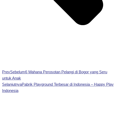
Prev
Sebelum
6 Wahana Perosotan Pelangi di Bogor yang Seru
untuk Anak
Selanjutnya
Pabrik Playground Terbesar di Indonesia – Happy Play
Indonesia