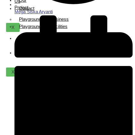
Our
Us
Project
Contact
Mega Siska Aryanti
Playground For Business
Playground For Facilities
X
About
Us
Contact
X