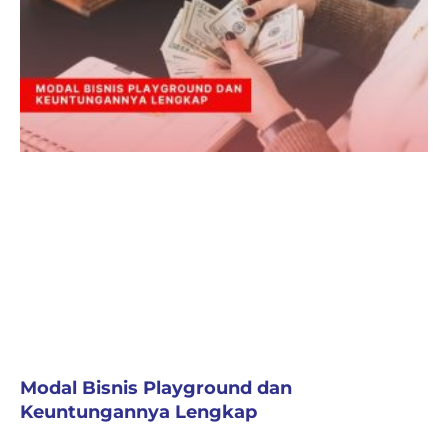
Modal Bisnis Playground dan
Keuntungannya Lengkap