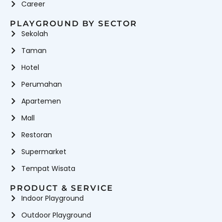
Career
PLAYGROUND BY SECTOR
Sekolah
Taman
Hotel
Perumahan
Apartemen
Mall
Restoran
Supermarket
Tempat Wisata
PRODUCT & SERVICE
Indoor Playground
Outdoor Playground