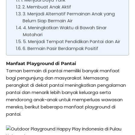
1. Menjadi Daya Tarik
2. Membuat Anak Aktif
3. Menjadi Alternatif Permainan Anak yang
Belum Siap Bermain Air
4. Meningkatkan Waktu di Bawah Sinar
Matahari
5. Menjadi Tempat Pendidikan Pantai dan Air
6. Bermain Pasir Berdampak Positif
Manfaat Playground di Pantai
Taman bermain di pantai memiliki banyak manfaat
bagi pengunjung dan masyarakat. Memasang
perangkat di dekat pantai meningkatkan pengalaman
pantai dan menarik lebih banyak keluarga serta
mendorong anak-anak untuk memperluas wawasan
mereka, berikut beberapa manfaat playground di
pantai.