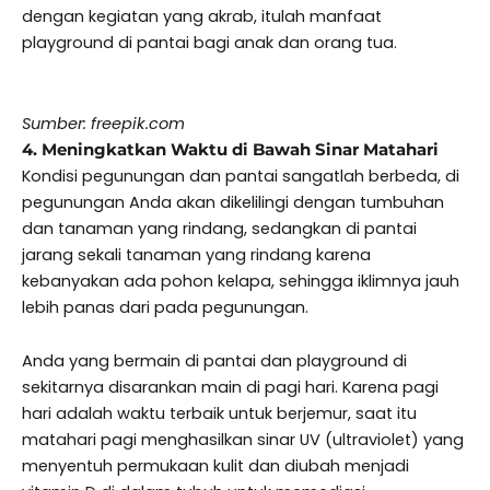
dengan kegiatan yang akrab, itulah manfaat
playground di pantai bagi anak dan orang tua.
Sumber: freepik.com
4. Meningkatkan Waktu di Bawah Sinar Matahari
Kondisi pegunungan dan pantai sangatlah berbeda, di
pegunungan Anda akan dikelilingi dengan tumbuhan
dan tanaman yang rindang, sedangkan di pantai
jarang sekali tanaman yang rindang karena
kebanyakan ada pohon kelapa, sehingga iklimnya jauh
lebih panas dari pada pegunungan.
Anda yang bermain di pantai dan playground di
sekitarnya disarankan main di pagi hari. Karena pagi
hari adalah waktu terbaik untuk berjemur, saat itu
matahari pagi menghasilkan sinar UV (ultraviolet) yang
menyentuh permukaan kulit dan diubah menjadi