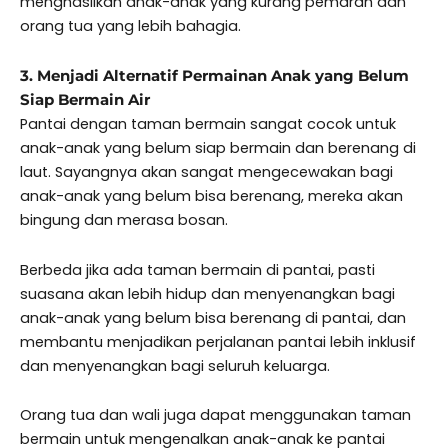
menghasilkan anak-anak yang kurang pemarah dan
orang tua yang lebih bahagia.
3. Menjadi Alternatif Permainan Anak yang Belum
Siap Bermain Air
Pantai dengan taman bermain sangat cocok untuk
anak-anak yang belum siap bermain dan berenang di
laut. Sayangnya akan sangat mengecewakan bagi
anak-anak yang belum bisa berenang, mereka akan
bingung dan merasa bosan.
Berbeda jika ada taman bermain di pantai, pasti
suasana akan lebih hidup dan menyenangkan bagi
anak-anak yang belum bisa berenang di pantai, dan
membantu menjadikan perjalanan pantai lebih inklusif
dan menyenangkan bagi seluruh keluarga.
Orang tua dan wali juga dapat menggunakan taman
bermain untuk mengenalkan anak-anak ke pantai