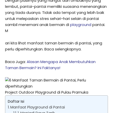
Dengan pasirnya yang hangat dan ombaknya yang
lembut, pantai-pantai memiliki suasana menenangkan
yang tiada duanya. Tidak ada tempat yang lebih baik
untuk melepaskan stres sehari-hari selain di pantai
sambil menemani anak bermain di
playground
pantai.
M
ari kita lihat manfaat taman bermain di pantai, yang
perlu diperhitungkan. Baca selengkapnya.
Baca Juga:
Alasan Mengapa Anak Membutuhkan
Taman Bermain? Ini Faktanya!
Project Outdoor Playground di Pulau Pramuka
Daftar Isi
Manfaat Playground di Pantai