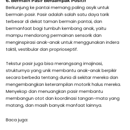
6. Bermain Pasir Berdampak Positif
Berkunjung ke pantai memang paling asyik untuk
bermain pasir. Pasir adalah salah satu daya tarik
terbesar di dekat taman bermain pantai, dan
bermanfaat bagi tumbuh kembang anak, yaitu
mampu mendorong permainan sensorik dan
menginspirasi anak-anak untuk menggunakan indera
taktil, vestibular dan proprioseptif.
Tekstur pasir juga bisa merangsang imajinasi,
strukturnya yang unik membantu anak-anak berpikir
secara berbeda tentang dunia di sekitar mereka dan
mengembangkan keterampilan motorik halus mereka.
Menyekop dan menuangkan pasir membantu
membangun otot dan koordinasi tangan-mata yang
matang, dan masih banyak manfaat lainnya.
Baca juga: