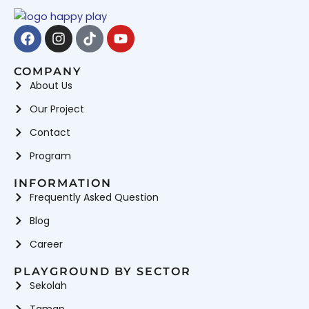
Facebook
Instagram
Tiktok
Youtube
COMPANY
About Us
Our Project
Contact
Program
INFORMATION
Frequently Asked Question
Blog
Career
PLAYGROUND BY SECTOR
Sekolah