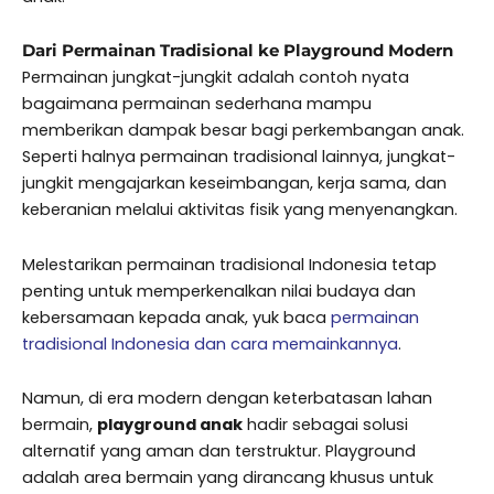
Dari Permainan Tradisional ke Playground Modern
Permainan jungkat-jungkit adalah contoh nyata
bagaimana permainan sederhana mampu
memberikan dampak besar bagi perkembangan anak.
Seperti halnya permainan tradisional lainnya, jungkat-
jungkit mengajarkan keseimbangan, kerja sama, dan
keberanian melalui aktivitas fisik yang menyenangkan.
Melestarikan permainan tradisional Indonesia tetap
penting untuk memperkenalkan nilai budaya dan
kebersamaan kepada anak, yuk baca
permainan
tradisional Indonesia dan cara memainkannya
.
Namun, di era modern dengan keterbatasan lahan
bermain,
playground anak
hadir sebagai solusi
alternatif yang aman dan terstruktur. Playground
adalah area bermain yang dirancang khusus untuk