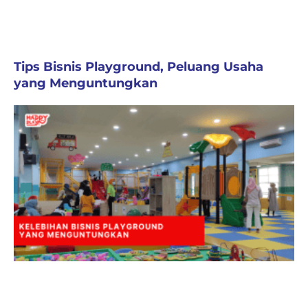
Tips Bisnis Playground, Peluang Usaha
yang Menguntungkan