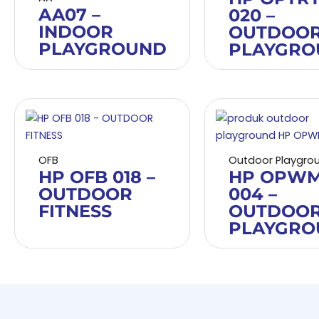
AA07 –
020 –
INDOOR
OUTDOO
PLAYGROUND
PLAYGRO
OFB
Outdoor Playgro
HP OFB 018 –
HP OPW
OUTDOOR
004 –
FITNESS
OUTDOO
PLAYGRO