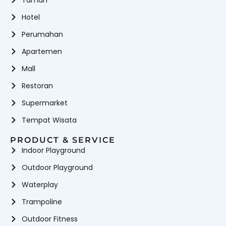
Taman
Hotel
Perumahan
Apartemen
Mall
Restoran
Supermarket
Tempat Wisata
PRODUCT & SERVICE
Indoor Playground
Outdoor Playground
Waterplay
Trampoline
Outdoor Fitness