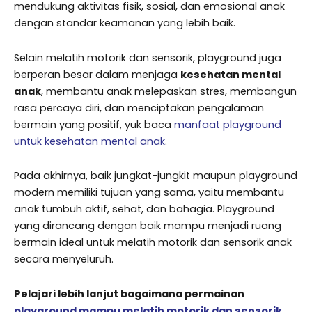
mendukung aktivitas fisik, sosial, dan emosional anak
dengan standar keamanan yang lebih baik.
Selain melatih motorik dan sensorik, playground juga
berperan besar dalam menjaga
kesehatan mental
anak
, membantu anak melepaskan stres, membangun
rasa percaya diri, dan menciptakan pengalaman
bermain yang positif, yuk baca
manfaat playground
untuk kesehatan mental anak
.
Pada akhirnya, baik jungkat-jungkit maupun playground
modern memiliki tujuan yang sama, yaitu membantu
anak tumbuh aktif, sehat, dan bahagia. Playground
yang dirancang dengan baik mampu menjadi ruang
bermain ideal untuk melatih motorik dan sensorik anak
secara menyeluruh.
Pelajari lebih lanjut bagaimana permainan
playground mampu melatih motorik dan sensorik