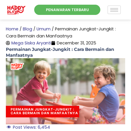
Skip
PENAWARAN TERBARU
to
content
Home
/
Blog
/
Umum
/
Permainan Jungkat-Jungkit :
Cara Bermain dan Manfaatnya
Mega Siska Aryanti
December 31, 2025
Permainan Jungkat-Jungkit : Cara Bermain dan
Manfaatnya
Post Views:
6,454