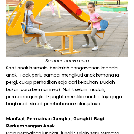
Sumber: canva.com
Saat anak bermain, berikalah pengawasan kepada
anak. Tidak perlu sampai mengikuti anak kemana Ia
pergi, cukup perhatikan saja dari kejauhan.
Mudah
bukan cara bermainnya?. Nah!, selain mudah,
permainan jungkat-jungkit memiliki manfaatnya juga
bagi anak, simak pembahasan selanjutnya.
Manfaat Permainan Jungkat-Jungkit Bagi
Perkembangan Anak
Main permainan jungkat-jungkit selain seru ternyata