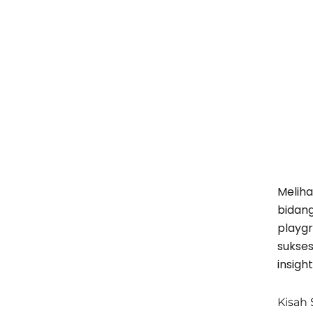
Meliha
bidang
playg
sukses
insigh
Kisah 