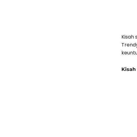
Kisah 
Trendy
keunt
Kisah