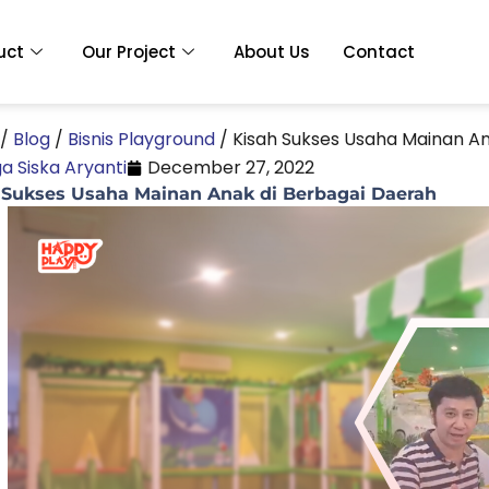
uct
Our Project
About Us
Contact
/
Blog
/
Bisnis Playground
/
Kisah Sukses Usaha Mainan An
a Siska Aryanti
December 27, 2022
 Sukses Usaha Mainan Anak di Berbagai Daerah