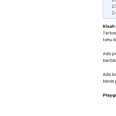
Kisah
Terkad
tahu 
Ada pe
berbis
Ada ba
bisnis
Playg