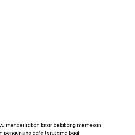
amayu menceritakan latar belakang memesan
n pengunjung cafe terutama bagi