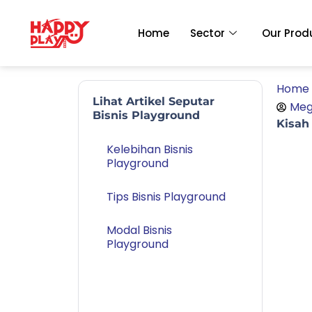
Skip
to
Home
Sector
Our Prod
content
Home
Lihat Artikel Seputar
Meg
Bisnis Playground
Kisah
Kelebihan Bisnis
Playground
Tips Bisnis Playground
Modal Bisnis
Playground
Kisah Sukses Usaha
Mainan Anak