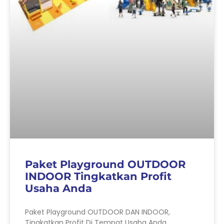
Paket Playground OUTDOOR
INDOOR Tingkatkan Profit
Usaha Anda
Paket Playground OUTDOOR DAN INDOOR,
Tingkatkan Profit Di Tempat Usaha Anda.