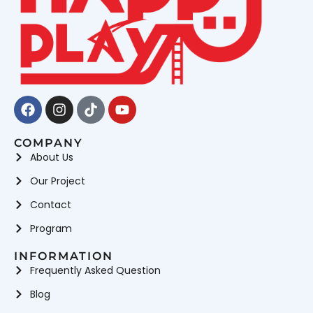
Facebook
Instagram
Tiktok
Youtube
COMPANY
About Us
Our Project
Contact
Program
INFORMATION
Frequently Asked Question
Blog