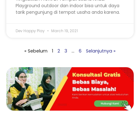
Playground outdoor dan indoor bisa untuk daya
tarik pengunjung di tempat usaha anda karena.
Dev Happy Play
March 19, 2021
« Sebelum
1
2
3
…
6
Selanjutnya »