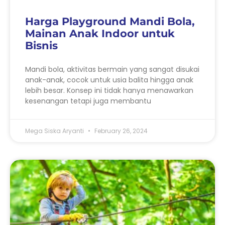
Harga Playground Mandi Bola,
Mainan Anak Indoor untuk
Bisnis
Mandi bola, aktivitas bermain yang sangat disukai
anak-anak, cocok untuk usia balita hingga anak
lebih besar. Konsep ini tidak hanya menawarkan
kesenangan tetapi juga membantu
Mega Siska Aryanti
February 26, 2024