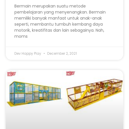
Bermain merupakan suatu metode
pembelajaran yang menyenangkan. Bermain
memiliki banyak manfaat untuk anak-anak
seperti, membantu tumbuh kembang daya
motorik, kreatifitas dan lain sebagainya. Nah,
moms
Dev Happy Play
December 2, 2021