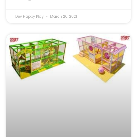
Dev Happy Play
March 26, 2021