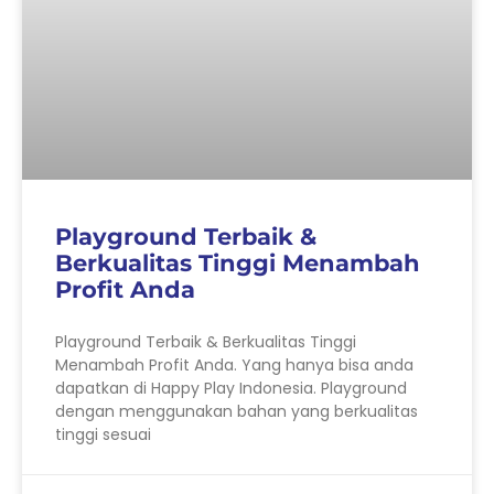
Playground Terbaik &
Berkualitas Tinggi Menambah
Profit Anda
Playground Terbaik & Berkualitas Tinggi
Menambah Profit Anda. Yang hanya bisa anda
dapatkan di Happy Play Indonesia. Playground
dengan menggunakan bahan yang berkualitas
tinggi sesuai