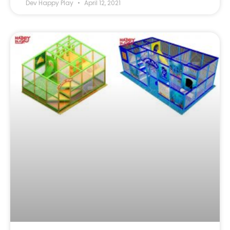
Dev Happy Play
April 12, 2021