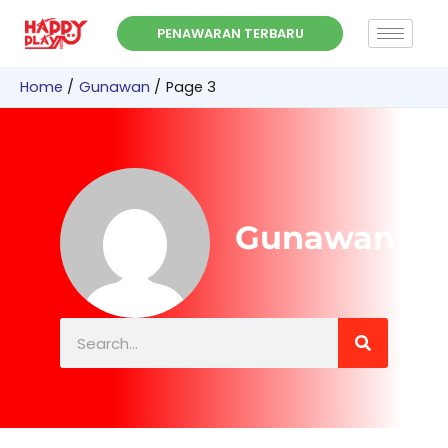
Skip
PENAWARAN TERBARU
to
content
Home
Gunawan
Page 3
Gunawan
Search