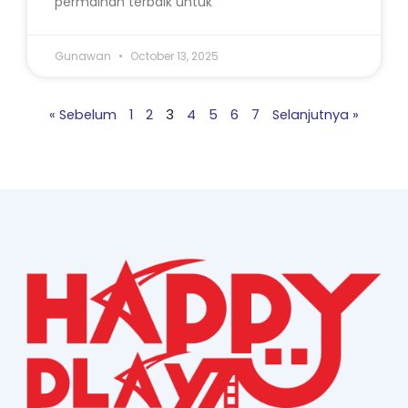
permainan terbaik untuk
Gunawan
October 13, 2025
« Sebelum
1
2
3
4
5
6
7
Selanjutnya »