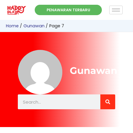
Skip
PENAWARAN TERBARU
to
content
Home
Gunawan
Page 7
Gunawan
Search