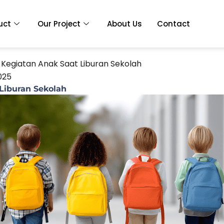
uct
Our Project
About Us
Contact
e Kegiatan Anak Saat Liburan Sekolah
025
 Liburan Sekolah