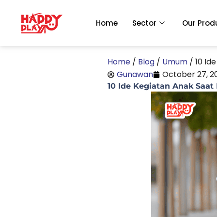
Skip
to
Home
Sector
Our Prod
content
Home
/
Blog
/
Umum
/
10 Id
Gunawan
October 27, 2
10 Ide Kegiatan Anak Saat