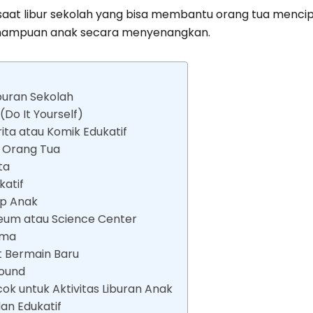
k saat libur sekolah yang bisa membantu orang tua menci
mampuan anak secara menyenangkan.
buran Sekolah
(Do It Yourself)
ta atau Komik Edukatif
 Orang Tua
ta
katif
op Anak
seum atau Science Center
ama
t Bermain Baru
round
k untuk Aktivitas Liburan Anak
an Edukatif