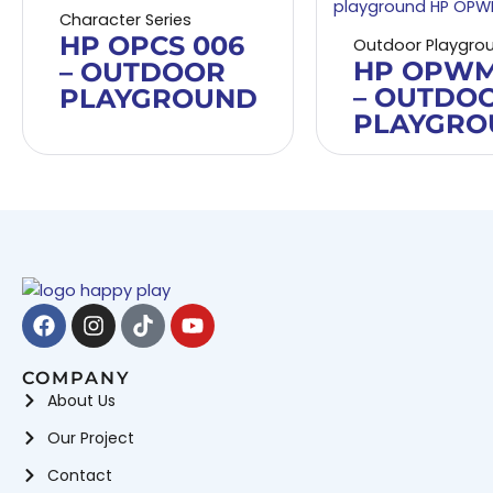
Character Series
HP OPCS 006
Outdoor Playgro
HP OPWM
– OUTDOOR
– OUTDO
PLAYGROUND
PLAYGRO
Facebook
Instagram
Tiktok
Youtube
COMPANY
About Us
Our Project
Contact