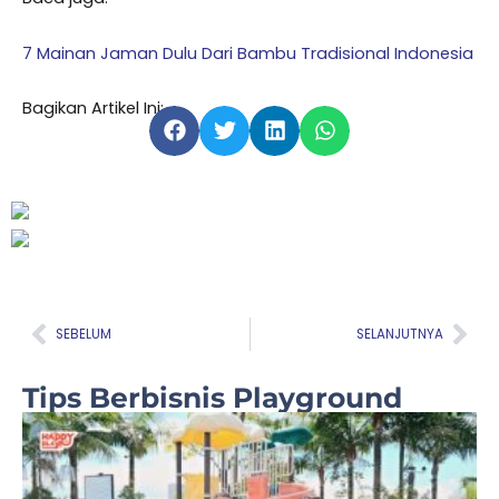
7 Mainan Jaman Dulu Dari Bambu Tradisional Indonesia
Bagikan Artikel Ini:
Prev
Nex
SEBELUM
SELANJUTNYA
Tips Berbisnis Playground