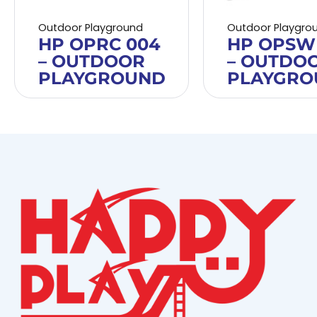
Outdoor Playground
Outdoor Playgro
HP OPRC 004
HP OPSW
– OUTDOOR
– OUTDO
PLAYGROUND
PLAYGRO