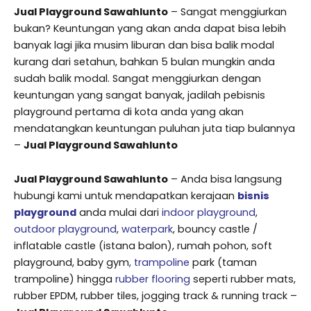
Jual Playground Sawahlunto
– Sangat menggiurkan
bukan? Keuntungan yang akan anda dapat bisa lebih
banyak lagi jika musim liburan dan bisa balik modal
kurang dari setahun, bahkan 5 bulan mungkin anda
sudah balik modal. Sangat menggiurkan dengan
keuntungan yang sangat banyak, jadilah pebisnis
playground pertama di kota anda yang akan
mendatangkan keuntungan puluhan juta tiap bulannya
–
Jual Playground Sawahlunto
Jual Playground Sawahlunto
– Anda bisa langsung
hubungi kami untuk mendapatkan kerajaan
bisnis
playground
anda mulai dari
indoor playground
,
outdoor playground
,
waterpark
, bouncy castle /
inflatable castle (istana balon), rumah pohon, soft
playground, baby gym
, trampoline
park (taman
trampoline) hingga
rubber flooring
seperti rubber mats,
rubber EPDM, rubber tiles, jogging track & running track –