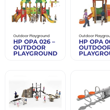
Outdoor Playground
Outdoor Playgro
HP OPA 026 –
HP OPA 0
OUTDOOR
OUTDOO
PLAYGROUND
PLAYGRO