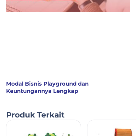
Modal Bisnis Playground dan
Keuntungannya Lengkap
Produk Terkait