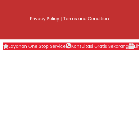
Privacy Policy
|
Terms and Condition
Layanan One Stop Service
Konsultasi Gratis Sekarang
Li