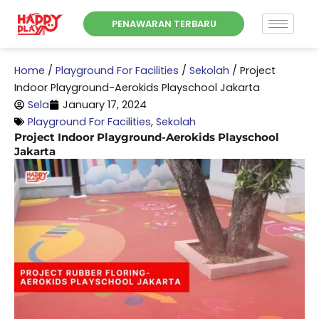
Skip
PENAWARAN TERBARU
to
content
Home
/
Playground For Facilities
/
Sekolah
/
Project
Indoor Playground-Aerokids Playschool Jakarta
Sela
January 17, 2024
Playground For Facilities
,
Sekolah
Project Indoor Playground-Aerokids Playschool
Jakarta