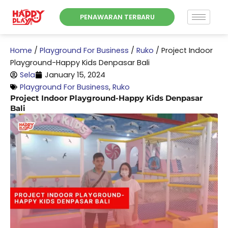
Skip
PENAWARAN TERBARU
to
content
Home
/
Playground For Business
/
Ruko
/
Project Indoor
Playground-Happy Kids Denpasar Bali
Sela
January 15, 2024
Playground For Business
,
Ruko
Project Indoor Playground-Happy Kids Denpasar
Bali