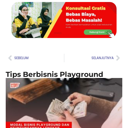
Prev
Nex
SEBELUM
SELANJUTNYA
Tips Berbisnis Playground