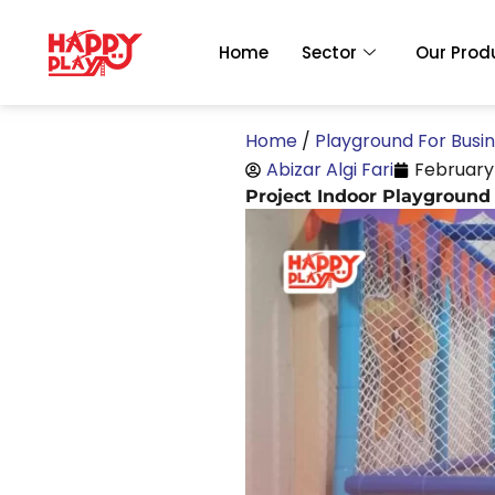
Skip
to
Home
Sector
Our Prod
content
Home
/
Playground For Busi
Abizar Algi Fari
February 
Project Indoor Playground