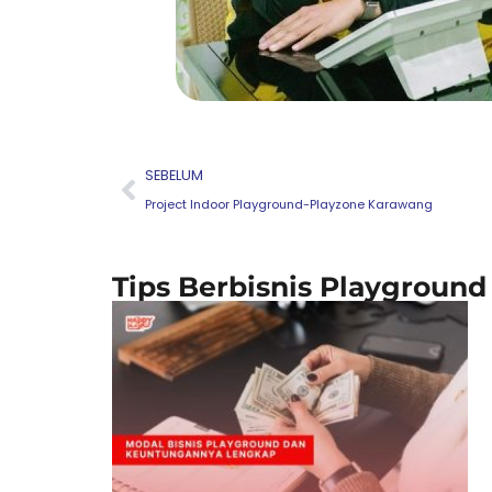
Prev
SEBELUM
Project Indoor Playground-Playzone Karawang
Tips Berbisnis Playground