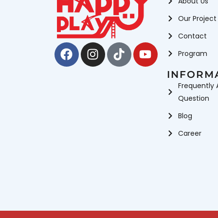
About Us
Our Project
Contact
Facebook
Instagram
Tiktok
Youtube
Program
INFORM
Frequently 
Question
Blog
Career