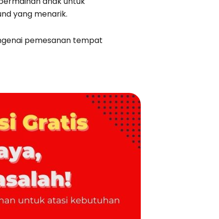
 permainan anak untuk
und yang menarik.
engenai pemesanan tempat