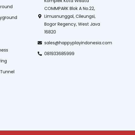
Komplek Kota Wisata
ground
COMMPARK Blok A No.22,
Limusnunggal, Cileungsi,
ayground
Bogor Regency, West Java
16820
sales@happyplayindonesia.com
ness
081933685999
ring
 Tunnel