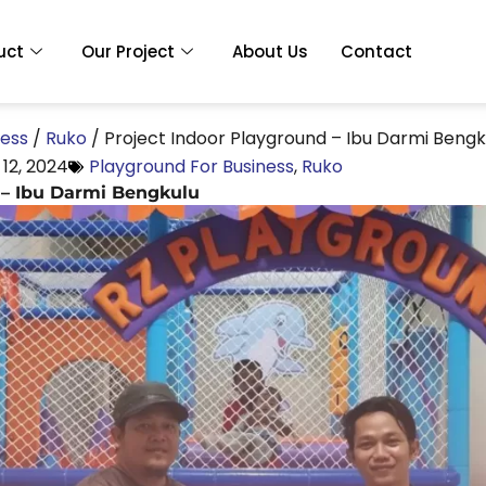
uct
Our Project
About Us
Contact
ness
/
Ruko
/
Project Indoor Playground – Ibu Darmi Bengk
12, 2024
Playground For Business
,
Ruko
 – Ibu Darmi Bengkulu