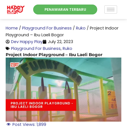
Skip
PENAWARAN TERBARU
to
content
Home
/
Playground For Business
/
Ruko
/
Project Indoor
Playground – Ibu Laeli Bogor
Dev Happy Play
July 22, 2023
Playground For Business
,
Ruko
Project Indoor Playground – Ibu Laeli Bogor
Post Views:
1,899