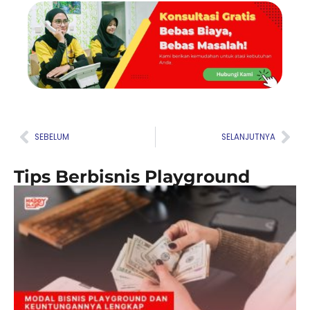
Prev
Nex
SEBELUM
SELANJUTNYA
Tips Berbisnis Playground