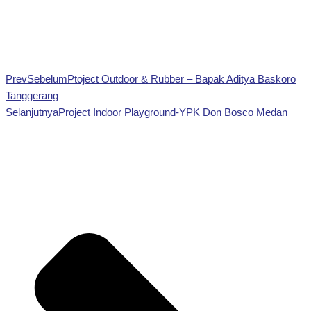
Prev
Sebelum
Ptoject Outdoor & Rubber – Bapak Aditya Baskoro
Tanggerang
Selanjutnya
Project Indoor Playground-YPK Don Bosco Medan