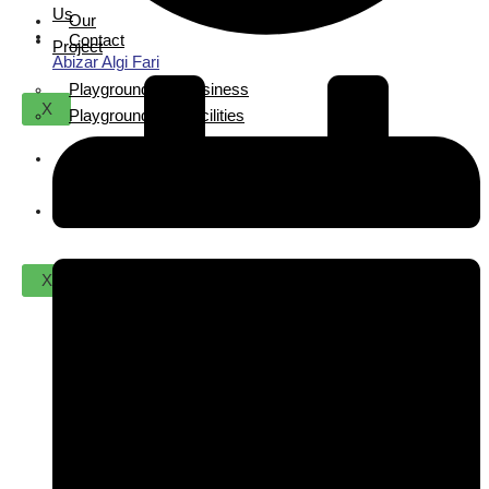
Us
Our
Contact
Project
Abizar Algi Fari
Playground For Business
X
Playground For Facilities
About
Us
Contact
X