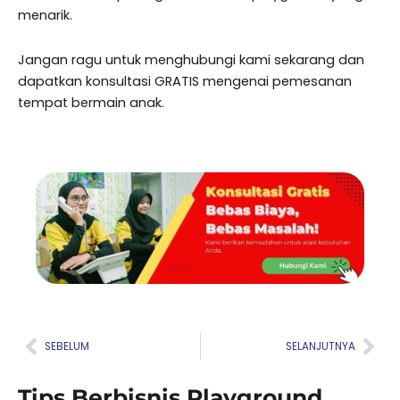
menarik.
Jangan ragu untuk menghubungi kami sekarang dan
dapatkan konsultasi GRATIS mengenai pemesanan
tempat bermain anak.
Prev
Nex
SEBELUM
SELANJUTNYA
Tips Berbisnis Playground