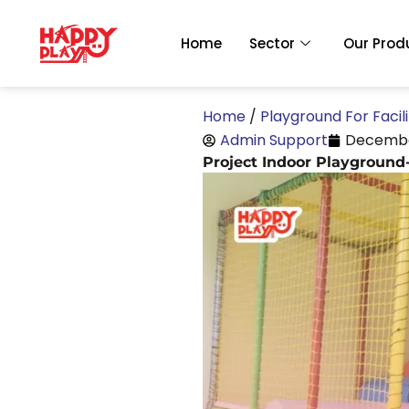
Skip
to
Home
Sector
Our Prod
content
Home
/
Playground For Facili
Admin Support
Decembe
Project Indoor Playground