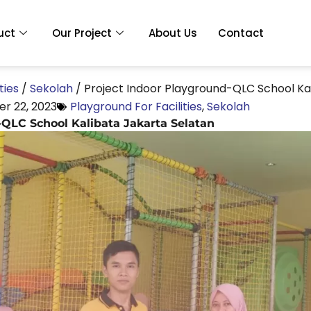
uct
Our Project
About Us
Contact
ties
/
Sekolah
/
Project Indoor Playground-QLC School Ka
r 22, 2023
Playground For Facilities
,
Sekolah
-QLC School Kalibata Jakarta Selatan