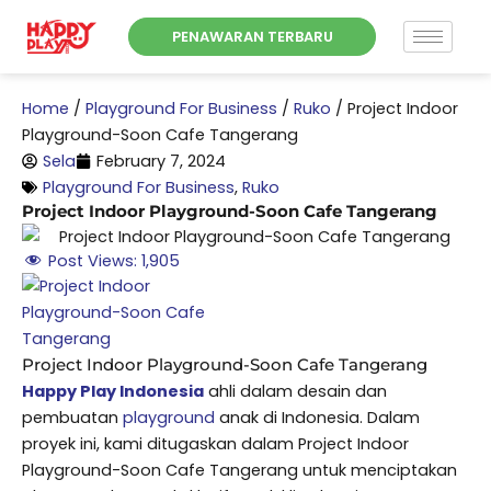
Skip
PENAWARAN TERBARU
to
content
Home
/
Playground For Business
/
Ruko
/
Project Indoor
Playground-Soon Cafe Tangerang
Sela
February 7, 2024
Playground For Business
,
Ruko
Project Indoor Playground-Soon Cafe Tangerang
Post Views:
1,905
Project Indoor Playground-Soon Cafe Tangerang
Happy Play Indonesia
ahli dalam desain dan
pembuatan
playground
anak di Indonesia. Dalam
proyek ini, kami ditugaskan dalam Project Indoor
Playground-Soon Cafe Tangerang untuk menciptakan