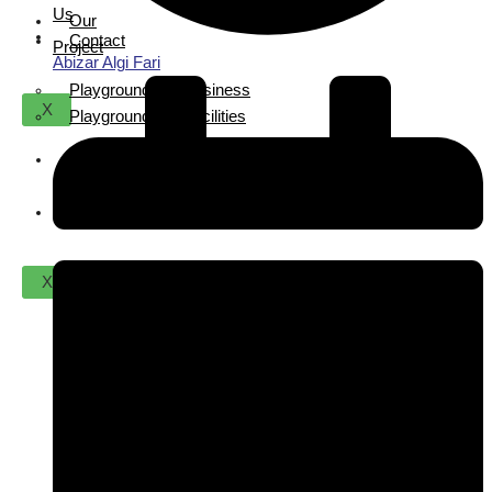
Us
Our
Contact
Project
Abizar Algi Fari
Playground For Business
X
Playground For Facilities
About
Us
Contact
X