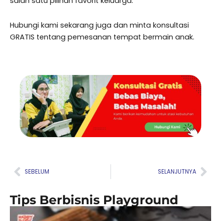
salah satu pilihan favorit keluarga.
Hubungi kami sekarang juga dan minta konsultasi
GRATIS tentang pemesanan tempat bermain anak.
Prev
Nex
SEBELUM
SELANJUTNYA
Tips Berbisnis Playground