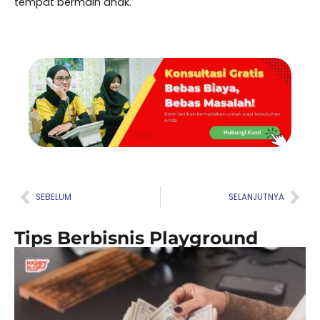
tempat bermain anak.
Prev
Nex
SEBELUM
SELANJUTNYA
Tips Berbisnis Playground