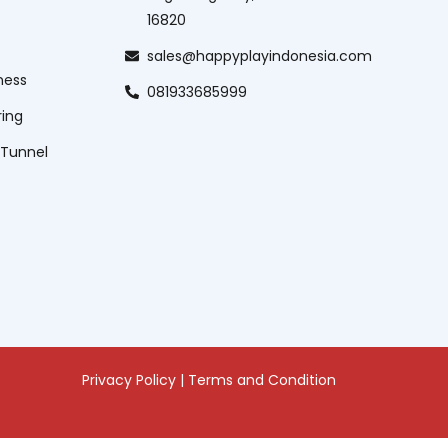
16820
sales@happyplayindonesia.com
ness
081933685999
ring
 Tunnel
Privacy Policy
|
Terms and Condition