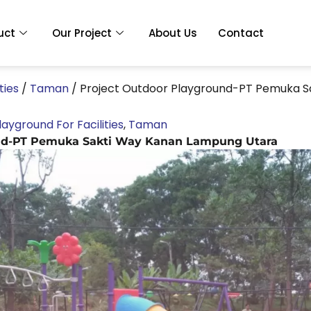
uct
Our Project
About Us
Contact
ties
/
Taman
/
Project Outdoor Playground-PT Pemuka 
layground For Facilities
,
Taman
und-PT Pemuka Sakti Way Kanan Lampung Utara