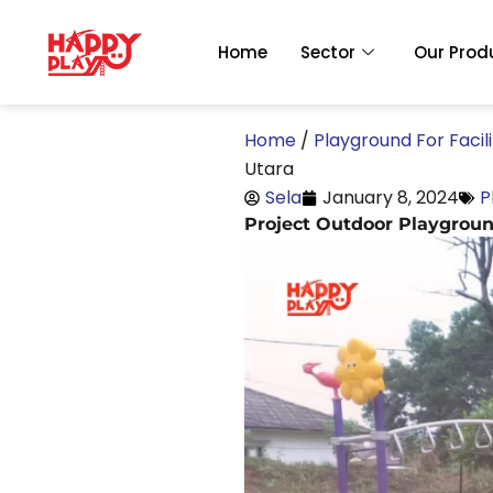
Skip
to
Home
Sector
Our Prod
content
Home
/
Playground For Facili
Utara
Sela
January 8, 2024
P
Project Outdoor Playgro