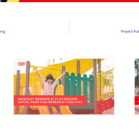
ang
Project R