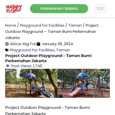
Skip
PENAWARAN TERBARU
to
content
Home
/
Playground For Facilities
/
Taman
/
Project
Outdoor Playground – Taman Bumi Perkemahan
Jakarta
Abizar Algi Fari
January 26, 2024
Playground For Facilities
,
Taman
Project Outdoor Playground – Taman Bumi
Perkemahan Jakarta
Post Views:
1,748
Project Outdoor Playground – Taman Bumi
Perkemahan Jakarta