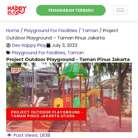
Skip
PENAWARAN TERBARU
to
content
Home
/
Playground For Facilities
/
Taman
/
Project
Outdoor Playground – Taman Pinus Jakarta
Dev Happy Play
July 3, 2023
Playground For Facilities
,
Taman
Project Outdoor Playground – Taman Pinus Jakarta
Post Views:
1,838