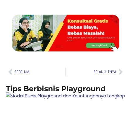
Prev
Nex
SEBELUM
SELANJUTNYA
Tips Berbisnis Playground