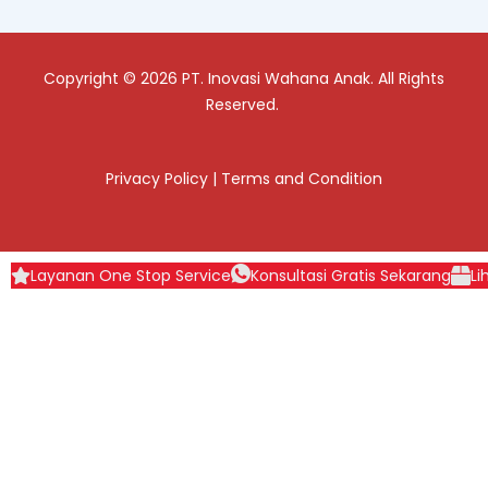
Copyright © 2026 PT. Inovasi Wahana Anak. All Rights
Reserved.
Privacy Policy
|
Terms and Condition
Layanan One Stop Service
Konsultasi Gratis Sekarang
Li