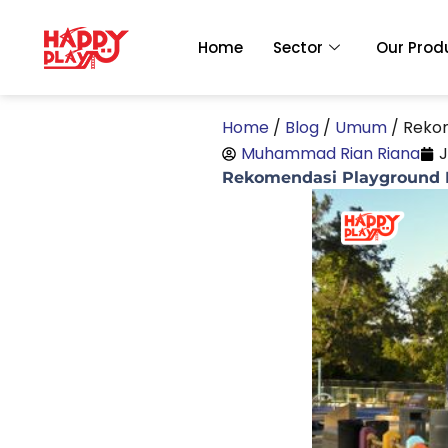
Skip
to
Home
Sector
Our Prod
content
Home
/
Blog
/
Umum
/
Rekom
Muhammad Rian Riana
J
Rekomendasi Playground P