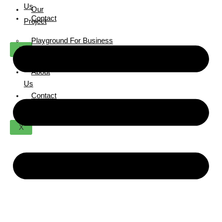
Us
Our
Contact
Project
Playground For Business
X
Playground For Facilities
About
Us
Contact
X