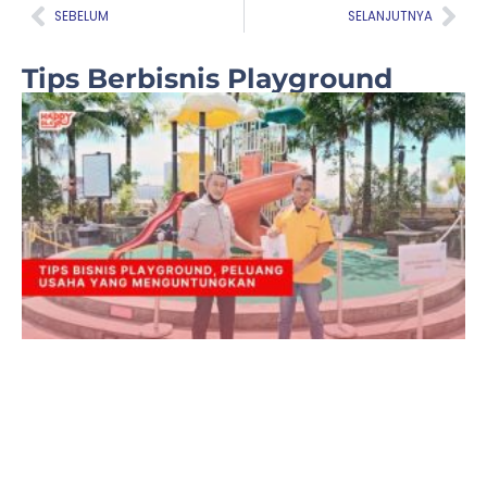
Prev
Nex
SEBELUM
SELANJUTNYA
Tips Berbisnis Playground