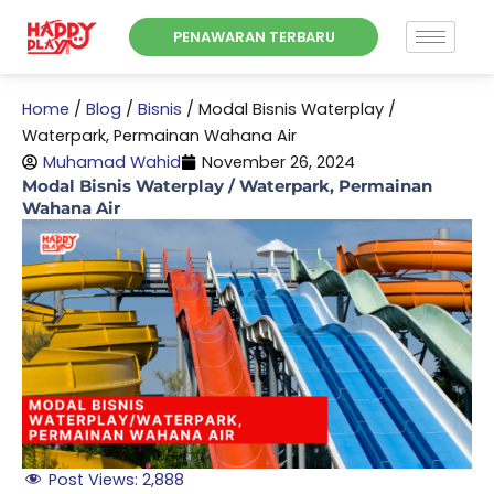
Skip
PENAWARAN TERBARU
to
content
Home
/
Blog
/
Bisnis
/
Modal Bisnis Waterplay /
Waterpark, Permainan Wahana Air
Muhamad Wahid
November 26, 2024
Modal Bisnis Waterplay / Waterpark, Permainan
Wahana Air
Post Views:
2,888