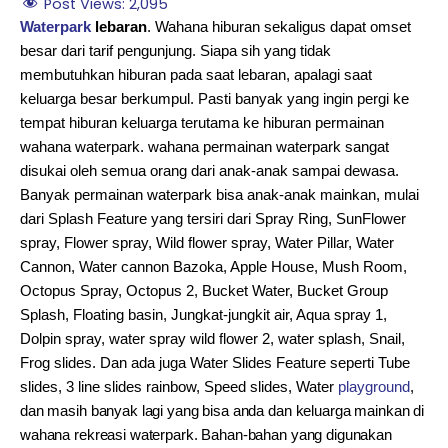
Post Views:
2,095
Waterpark
lebaran
. Wahana hiburan sekaligus dapat omset
besar dari tarif pengunjung. Siapa sih yang tidak
membutuhkan hiburan pada saat lebaran, apalagi saat
keluarga besar berkumpul. Pasti banyak yang ingin pergi ke
tempat hiburan keluarga terutama ke hiburan permainan
wahana waterpark. wahana permainan waterpark sangat
disukai oleh semua orang dari anak-anak sampai dewasa.
Banyak permainan waterpark bisa anak-anak mainkan, mulai
dari Splash Feature yang tersiri dari Spray Ring, SunFlower
spray, Flower spray, Wild flower spray, Water Pillar, Water
Cannon, Water cannon Bazoka, Apple House, Mush Room,
Octopus Spray, Octopus 2, Bucket Water, Bucket Group
Splash, Floating basin, Jungkat-jungkit air, Aqua spray 1,
Dolpin spray, water spray wild flower 2, water splash, Snail,
Frog slides. Dan ada juga Water Slides Feature seperti Tube
slides, 3 line slides rainbow, Speed slides, Water
playground
,
dan masih banyak lagi yang bisa anda dan keluarga mainkan di
wahana rekreasi waterpark. Bahan-bahan yang digunakan