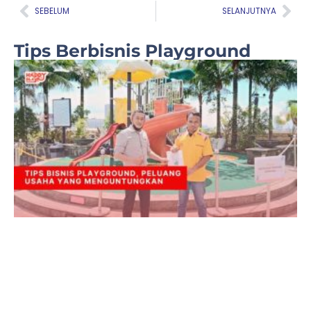
Prev
Nex
SEBELUM
SELANJUTNYA
Tips Berbisnis Playground