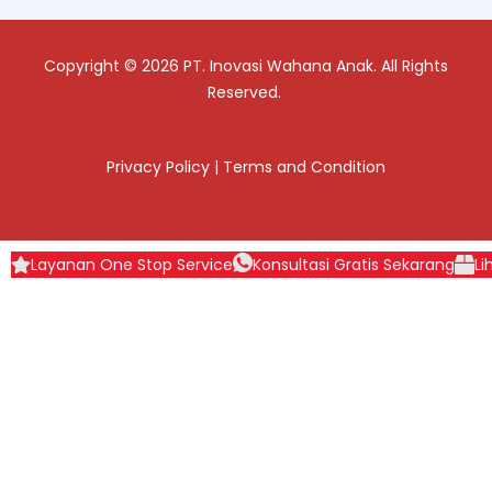
Copyright © 2026 PT. Inovasi Wahana Anak. All Rights
Reserved.
Privacy Policy
|
Terms and Condition
Layanan One Stop Service
Konsultasi Gratis Sekarang
Li