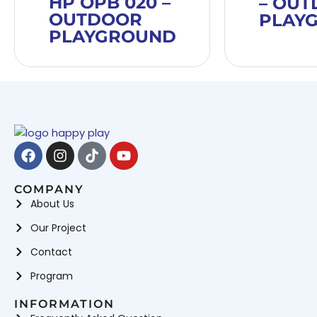
HP OPB 020 –
– OU
OUTDOOR
PLAY
PLAYGROUND
Facebook
Instagram
Tiktok
Youtube
COMPANY
About Us
Our Project
Contact
Program
INFORMATION