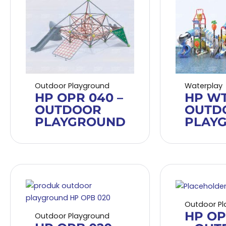
Outdoor Playground
Waterplay
HP OPR 040 –
HP WT
OUTDOOR
OUTD
PLAYGROUND
PLAY
Outdoor Pl
HP OP
Outdoor Playground