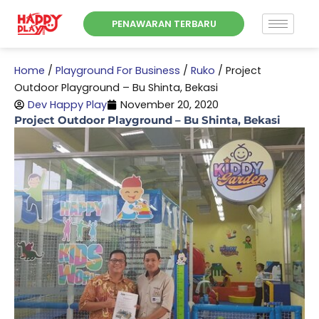
Skip
PENAWARAN TERBARU
to
content
Home
/
Playground For Business
/
Ruko
/
Project
Outdoor Playground – Bu Shinta, Bekasi
Dev Happy Play
November 20, 2020
Project Outdoor Playground – Bu Shinta, Bekasi