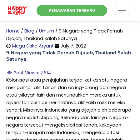
Skip
PENAWARAN TERBARU
to
content
Home
/
Blog
/
Umum
/
9 Negara yang Tidak Pernah
Dijajah, Thailand Salah Satunya
Mega Siska Aryanti
July 7, 2022
9 Negara yang Tidak Pernah Dijajah, Thailand Salah
Satunya
Post Views:
2,614
Kolonisasi atau penjajahan terjadi ketika satu negara
mengambil alih tanah dan orang-orang dari negara
atau wilayah lain dan menundukkan mereka untuk
diperintah oleh pemerintahnya alih-alih milik mereka
sendiri. Misalnya, Indonesia yang dijajah oleh beberapa
negara seperti Jepang, Belanda dan lainnya. Negara-
negara tersebut mengeksploitasi tanah, kekayaan
rempah-rempah milik Indonesia, mengeksploitasi