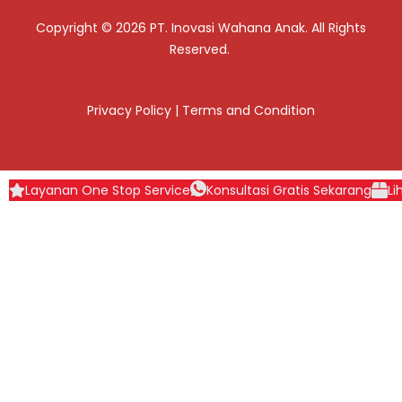
Copyright © 2026 PT. Inovasi Wahana Anak. All Rights
Reserved.
Privacy Policy
|
Terms and Condition
Layanan One Stop Service
Konsultasi Gratis Sekarang
Li